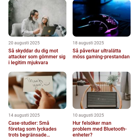
20 augusti 2025
18 augusti 2025
Så skyddar du dig mot
Så påverkar ultralätta
attacker som gömmer sig
möss gaming-prestandan
i legitim mjukvara
14 augusti 2025
10 augusti 2025
Case-studier: Små
Hur felsöker man
företag som lyckades
problem med Bluetooth-
trots begränsade
enheter?