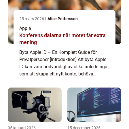
25 mars 2026
Alice Pettersson
Apple
Konferens dalarna när mötet får extra
mening
Byta Apple ID – En Komplett Guide för
Privatpersoner [Introduktion] Att byta Apple
ID kan vara nödvändigt av olika anledningar,
som att skapa ett nytt konto, behöva
säkerhetsåtgärder eller bara vilja använda
en annan e-postadress. I den här art...
05 januari 2026
15 december 2025