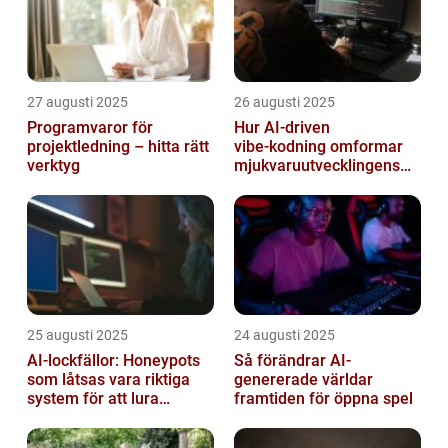
27 augusti 2025
26 augusti 2025
Programvaror för
Hur AI‑driven
projektledning – hitta rätt
vibe‑kodning omformar
verktyg
mjukvaruutvecklingens
framtid
25 augusti 2025
24 augusti 2025
AI-lockfällor: Honeypots
Så förändrar AI-
som låtsas vara riktiga
genererade världar
system för att lura
framtiden för öppna spel
hackare