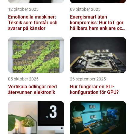
12 oktober 2025
09 oktober 2025
Emotionella maskiner:
Energismart utan
Teknik som förstår och
kompromiss: Hur IoT gör
svarar på känslor
hållbara hem enklare och
billigare
05 oktober 2025
26 september 2025
Vertikala odlingar med
Hur fungerar en SLI-
återvunnen elektronik
konfiguration för GPU?