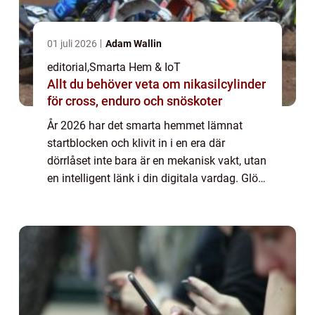
01 juli 2026
Adam Wallin
editorial
,
Smarta Hem & IoT
Allt du behöver veta om nikasilcylinder
för cross, enduro och snöskoter
År 2026 har det smarta hemmet lämnat
startblocken och klivit in i en era där
dörrlåset inte bara är en mekanisk vakt, utan
en intelligent länk i din digitala vardag. Glöm
borttappade nycklar och krångli...