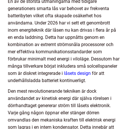
En av de största utmaningarna med tidigare
generationers smarta lås var behovet av frekventa
batteribyten vilket ofta skapade osäkerhet hos
användarna. Under 2026 har vi sett ett genombrott
inom energiteknik där låsen nu kan drivas i flera år på
en enda laddning. Detta har uppnåtts genom en
kombination av extremt strömsnåla processorer och
mer effektiva kommunikationsstandarder som
förbrukar minimalt med energi i viloläge. Dessutom har
många tillverkare börjat inkludera små solcellspaneler
som är diskret integrerade i
låsets design
för att
underhållsladda batteriet kontinuerligt.
Den mest revolutionerande tekniken är dock
användandet av kinetisk energi där själva rörelsen i
dörrhandtaget genererar ström till låsets elektronik.
Varje gång någon öppnar eller stänger dörren
omvandlas den mekaniska kraften till elektrisk energi
som lagras i en intern kondensator. Detta innebär att