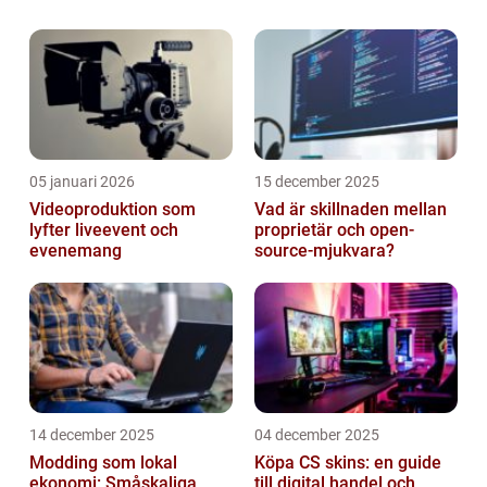
borttappade nycklar och krångli...
05 januari 2026
15 december 2025
Videoproduktion som
Vad är skillnaden mellan
lyfter liveevent och
proprietär och open-
evenemang
source-mjukvara?
14 december 2025
04 december 2025
Modding som lokal
Köpa CS skins: en guide
ekonomi: Småskaliga
till digital handel och