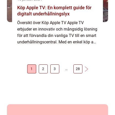
Köp Apple TV: En komplett guide för
digitalt underhållningslyx
Översikt över Köp Apple TV Apple TV
erbjuder en innovativ och mångsidig lösning
för att förvandla din vanliga TV till en smart
underhållningscentral. Med en enkel köp av
Apple TV kan du njuta av streamingtjänster,
appar, spel och mycket mer på den st...
1
2
3
…
28