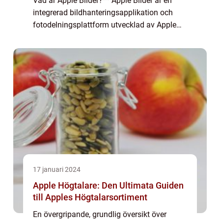
Vad är Apple Bilder?** Apple Bilder är en
integrerad bildhanteringsapplikation och
fotodelningsplattform utvecklad av Apple
Inc. Den lanserades år 2014 och ersatte då
Apples tidigare fotoprogram, iPhoto. A...
17 januari 2024
Apple Högtalare: Den Ultimata Guiden
till Apples Högtalarsortiment
En övergripande, grundlig översikt över