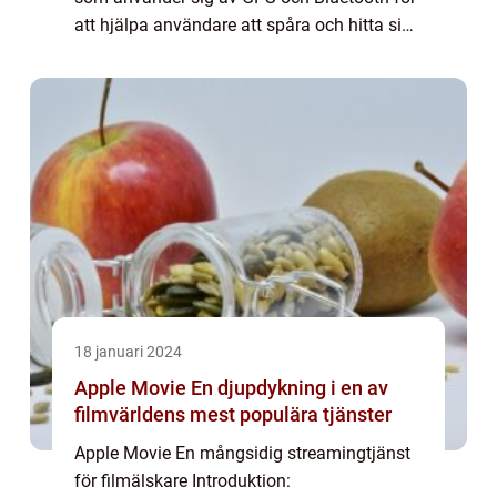
att hjälpa användare att spåra och hitta sina
borttappade eller förlagda Apple-enheter,
såsom iPhone, iPad, Apple Watch, och ...
18 januari 2024
Apple Movie En djupdykning i en av
filmvärldens mest populära tjänster
Apple Movie En mångsidig streamingtjänst
för filmälskare Introduktion: