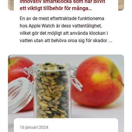
innovativ smartklocka som har blivit
ett viktigt tillbehör för många
privatpersoner
En av de mest eftertraktade funktionerna
hos Apple Watch är dess vattentålighet,
vilket gör det möjligt att använda klockan i
vatten utan att behöva oroa sig för skador. I
denna artikel kommer vi att ge en
djupgående och högkvalitativ översikt över
A...
16 januari 2024