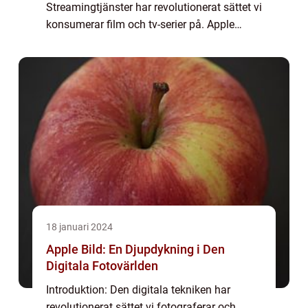
Streamingtjänster har revolutionerat sättet vi
konsumerar film och tv-serier på. Apple
Movie är en sådan plattform som erbjuder
ett brett utbud av filmer och serier för den
kräsna...
18 januari 2024
Apple Bild: En Djupdykning i Den
Digitala Fotovärlden
Introduktion: Den digitala tekniken har
revolutionerat sättet vi fotograferar och