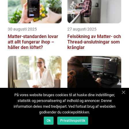
30 augusti 2025
27 augusti 2025
Matter-standarden lovar
Felsökning av Matter‑ och
att allt fungerar ihop –
Thread‑anslutningar som
håller den löftet?
krånglar
På vores website bruges cookies til at huske dine indstillinger,
27 augusti 2025
26 augusti 2025
statistik og personalisering af indhold og annoncer. Denne
Programvaror för
Hur AI‑driven
information deles med tredjepart. Ved fortsat brug af websiden
projektledning – hitta rätt
vibe‑kodning omformar
godkender du cookiepolitikken.
verktyg
mjukvaruutvecklingens
framtid
Ok
Privatlivspolitik