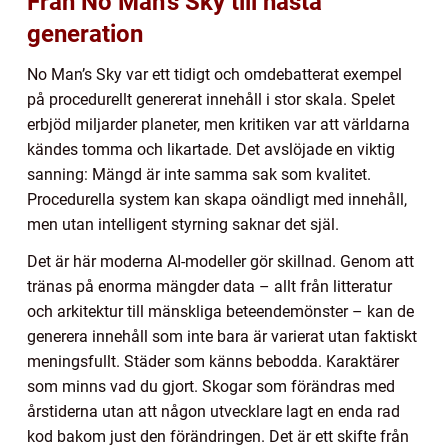
Från No Man’s Sky till nästa
generation
No Man’s Sky var ett tidigt och omdebatterat exempel
på procedurellt genererat innehåll i stor skala. Spelet
erbjöd miljarder planeter, men kritiken var att världarna
kändes tomma och likartade. Det avslöjade en viktig
sanning: Mängd är inte samma sak som kvalitet.
Procedurella system kan skapa oändligt med innehåll,
men utan intelligent styrning saknar det själ.
Det är här moderna AI-modeller gör skillnad. Genom att
tränas på enorma mängder data – allt från litteratur
och arkitektur till mänskliga beteendemönster – kan de
generera innehåll som inte bara är varierat utan faktiskt
meningsfullt. Städer som känns bebodda. Karaktärer
som minns vad du gjort. Skogar som förändras med
årstiderna utan att någon utvecklare lagt en enda rad
kod bakom just den förändringen. Det är ett skifte från