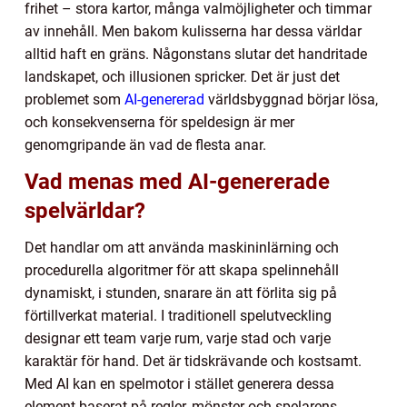
frihet – stora kartor, många valmöjligheter och timmar
av innehåll. Men bakom kulisserna har dessa världar
alltid haft en gräns. Någonstans slutar det handritade
landskapet, och illusionen spricker. Det är just det
problemet som
AI-genererad
världsbyggnad börjar lösa,
och konsekvenserna för speldesign är mer
genomgripande än vad de flesta anar.
Vad menas med AI-genererade
spelvärldar?
Det handlar om att använda maskininlärning och
procedurella algoritmer för att skapa spelinnehåll
dynamiskt, i stunden, snarare än att förlita sig på
förtillverkat material. I traditionell spelutveckling
designar ett team varje rum, varje stad och varje
karaktär för hand. Det är tidskrävande och kostsamt.
Med AI kan en spelmotor i stället generera dessa
element baserat på regler, mönster och spelarens