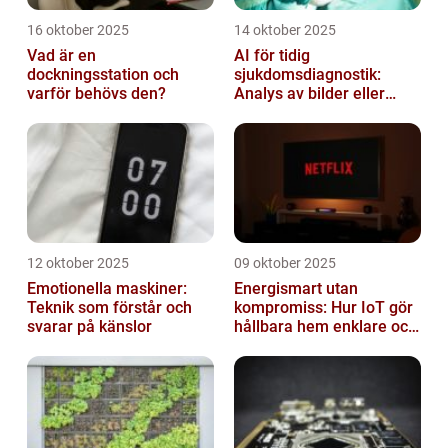
16 oktober 2025
14 oktober 2025
Vad är en
AI för tidig
dockningsstation och
sjukdomsdiagnostik:
varför behövs den?
Analys av bilder eller
genetisk data
12 oktober 2025
09 oktober 2025
Emotionella maskiner:
Energismart utan
Teknik som förstår och
kompromiss: Hur IoT gör
svarar på känslor
hållbara hem enklare och
billigare