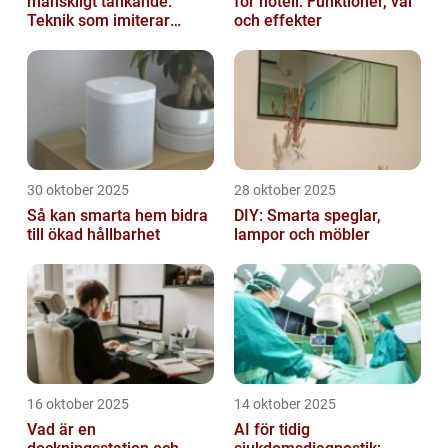
mänskligt tänkande:
för hotell: Funktioner, val
Teknik som imiterar
och effekter
hjärnan
30 oktober 2025
28 oktober 2025
Så kan smarta hem bidra
DIY: Smarta speglar,
till ökad hållbarhet
lampor och möbler
16 oktober 2025
14 oktober 2025
Vad är en
AI för tidig