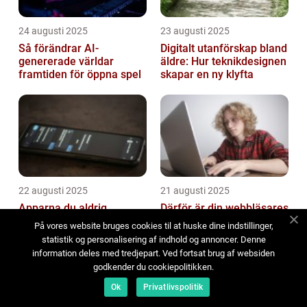
24 augusti 2025
23 augusti 2025
Så förändrar AI-
Digitalt utanförskap bland
genererade världar
äldre: Hur teknikdesignen
framtiden för öppna spel
skapar en ny klyfta
22 augusti 2025
21 augusti 2025
Apparna du aldrig
Därför är din webbläsares
använder men som
minnehantering ett
På vores website bruges cookies til at huske dine indstillinger,
saktar ner allt
underskattat
statistik og personalisering af indhold og annoncer. Denne
prestandaproblem
information deles med tredjepart. Ved fortsat brug af websiden
godkender du cookiepolitikken.
Ok
Privatlivspolitik