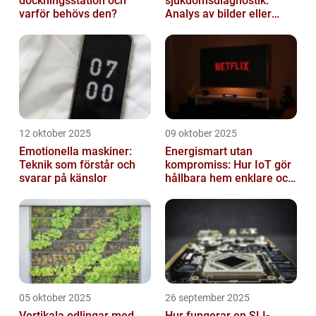
dockningsstation och
sjukdomsdiagnostik:
varför behövs den?
Analys av bilder eller
genetisk data
12 oktober 2025
09 oktober 2025
Emotionella maskiner:
Energismart utan
Teknik som förstår och
kompromiss: Hur IoT gör
svarar på känslor
hållbara hem enklare och
billigare
05 oktober 2025
26 september 2025
Vertikala odlingar med
Hur fungerar en SLI-