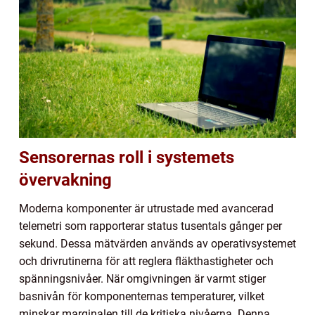
Sensorernas roll i systemets
övervakning
Moderna komponenter är utrustade med avancerad
telemetri som rapporterar status tusentals gånger per
sekund. Dessa mätvärden används av operativsystemet
och drivrutinerna för att reglera fläkthastigheter och
spänningsnivåer. När omgivningen är varmt stiger
basnivån för komponenternas temperaturer, vilket
minskar marginalen till de kritiska nivåerna. Denna