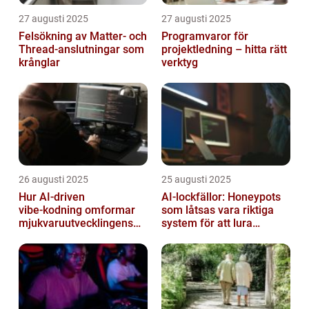
27 augusti 2025
27 augusti 2025
Felsökning av Matter‑ och
Programvaror för
Thread‑anslutningar som
projektledning – hitta rätt
krånglar
verktyg
26 augusti 2025
25 augusti 2025
Hur AI‑driven
AI-lockfällor: Honeypots
vibe‑kodning omformar
som låtsas vara riktiga
mjukvaruutvecklingens
system för att lura
framtid
hackare