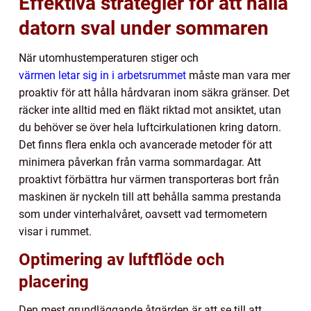
Effektiva strategier för att hålla
datorn sval under sommaren
När utomhustemperaturen stiger och
värmen letar sig in i arbetsrummet
måste man vara mer
proaktiv för att hålla hårdvaran inom säkra gränser. Det
räcker inte alltid med en fläkt riktad mot ansiktet, utan
du behöver se över hela luftcirkulationen kring datorn.
Det finns flera enkla och avancerade metoder för att
minimera påverkan från varma sommardagar. Att
proaktivt förbättra hur värmen transporteras bort från
maskinen är nyckeln till att behålla samma prestanda
som under vinterhalvåret, oavsett vad termometern
visar i rummet.
Optimering av luftflöde och
placering
Den mest grundläggande åtgärden är att se till att