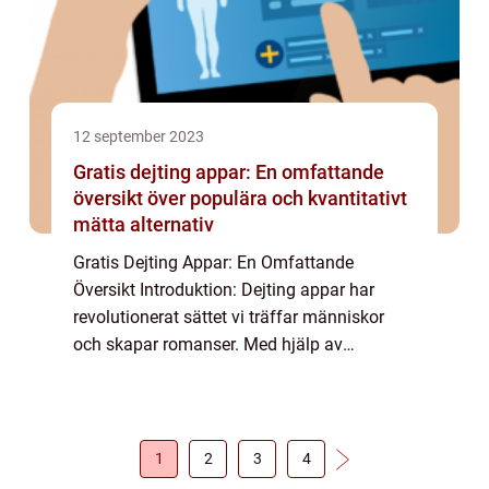
12 september 2023
Gratis dejting appar: En omfattande
översikt över populära och kvantitativt
mätta alternativ
Gratis Dejting Appar: En Omfattande
Översikt Introduktion: Dejting appar har
revolutionerat sättet vi träffar människor
och skapar romanser. Med hjälp av
teknologi kan vi nu enkelt och bekvämt
möta nya människor genom ett enkelt
knapptryck. I den här...
1
2
3
4