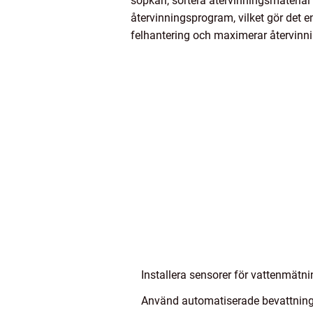
sopkärl, sortera återvinningsmateria
återvinningsprogram, vilket gör det en
felhantering och maximerar återvinni
Installera sensorer för vattenmätn
Använd automatiserade bevattning