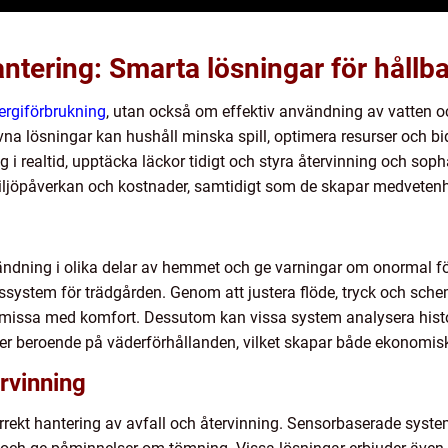
antering: Smarta lösningar för håll
ergiförbrukning
, utan också om effektiv användning av vatten o
na lösningar kan hushåll minska spill, optimera resurser och bidr
 i realtid, upptäcka läckor tidigt och styra återvinning och sopha
jöpåverkan och kostnader, samtidigt som de skapar medvetenhet
dning i olika delar av hemmet och ge varningar om onormal fö
ngssystem för trädgården. Genom att justera flöde, tryck och sc
omissa med komfort. Dessutom kan vissa system analysera histor
ler beroende på väderförhållanden, vilket skapar både ekonomisk
rvinning
ekt hantering av avfall och återvinning. Sensorbaserade syste