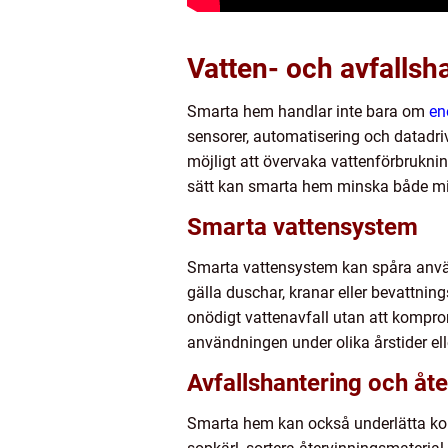
Vatten- och avfallsh
Smarta hem handlar inte bara om
en
sensorer, automatisering och datadriv
möjligt att övervaka vattenförbrukning
sätt kan smarta hem minska både mil
Smarta vattensystem
Smarta vattensystem kan spåra använ
gälla duschar, kranar eller bevattni
onödigt vattenavfall utan att kompr
användningen under olika årstider el
Avfallshantering och åte
Smarta hem kan också underlätta korr