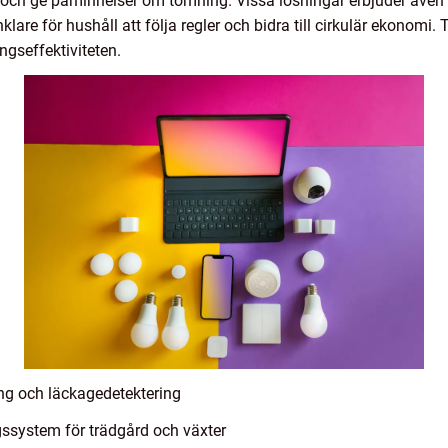
l och ge påminnelser om tömning. Vissa lösningar erbjuder även
klare för hushåll att följa regler och bidra till cirkulär ekonomi.
ngseffektiviteten.
ing och läckagedetektering
ssystem för trädgård och växter