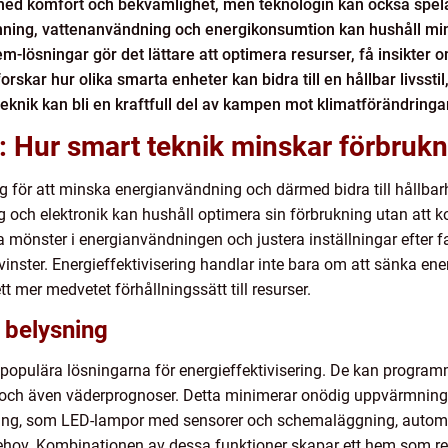
d komfort och bekvämlighet, men teknologin kan också spela e
mning, vattenanvändning och energikonsumtion kan hushåll min
-lösningar gör det lättare att optimera resurser, få insikte
rskar hur olika smarta enheter kan bidra till en hållbar livsstil
knik kan bli en kraftfull del av kampen mot klimatförändringar
g: Hur smart teknik minskar förbruk
yg för att minska energianvändning och därmed bidra till hållba
 och elektronik kan hushåll optimera sin förbrukning utan at
ra mönster i energianvändningen och justera inställningar efter fak
ster. Energieffektivisering handlar inte bara om att sänka en
 mer medvetet förhållningssätt till resurser.
 belysning
 populära lösningarna för energieffektivisering. De kan progra
 och även väderprognoser. Detta minimerar onödig uppvärmning e
ing, som LED-lampor med sensorer och schemaläggning, automat
behov. Kombinationen av dessa funktioner skapar ett hem som 