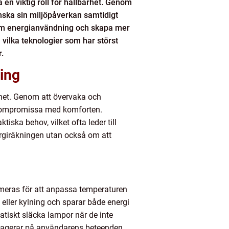
n viktig roll för hållbarhet. Genom
ska sin miljöpåverkan samtidigt
r om energianvändning och skapa mer
, vilka teknologier som har störst
.
ning
rhet. Genom att övervaka och
t kompromissa med komforten.
tiska behov, vilket ofta leder till
ergiräkningen utan också om att
mmeras för att anpassa temperaturen
ller kylning och sparar både energi
iskt släcka lampor när de inte
reagerar på användarens beteenden