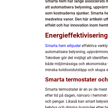
Smarta hem har länge associerats me
att automatisera belysning, uppvär
som kostnaderna sjunker. Smarta hem
medvetna vanor. Den här artikeln utfo
effekt och hur innovation inom hemte
Energieffektiviserin
Smarta hem erbjuder
effektiva verkt
automatisera belysning, uppvärmning
Tekniken gör det möjligt att identifie
både miljömässiga och ekonomiska vin
minska koldioxidutsläpp och skapa ett
Smarta termostater och
Smarta termostater är en av de mest
efter tid på dagen, närvaro i hemmet
och pengar. Likaså kan smart belysn
behövs och dimma ljusnivåer efter 