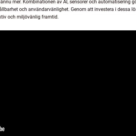
ännu mer. Kombinationen av AI, sensorer och automatisering gör 
 hållbarhet och användarvänlighet. Genom att investera i dessa l
ktiv och miljövänlig framtid.