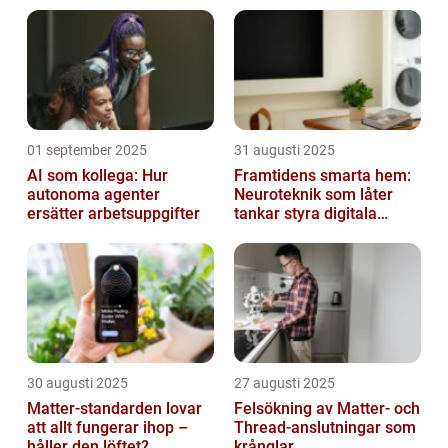
01 september 2025
31 augusti 2025
AI som kollega: Hur
Framtidens smarta hem:
autonoma agenter
Neuroteknik som låter
ersätter arbetsuppgifter
tankar styra digitala
enheter direkt
30 augusti 2025
27 augusti 2025
Matter-standarden lovar
Felsökning av Matter‑ och
att allt fungerar ihop –
Thread‑anslutningar som
håller den löftet?
krånglar