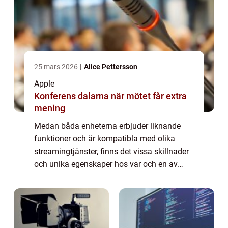
25 mars 2026
Alice Pettersson
Apple
Konferens dalarna när mötet får extra
mening
Medan båda enheterna erbjuder liknande
funktioner och är kompatibla med olika
streamingtjänster, finns det vissa skillnader
och unika egenskaper hos var och en av
dem. I den här artikeln kommer vi att ge en
grundlig översikt över Apple TV
Chromecast,...