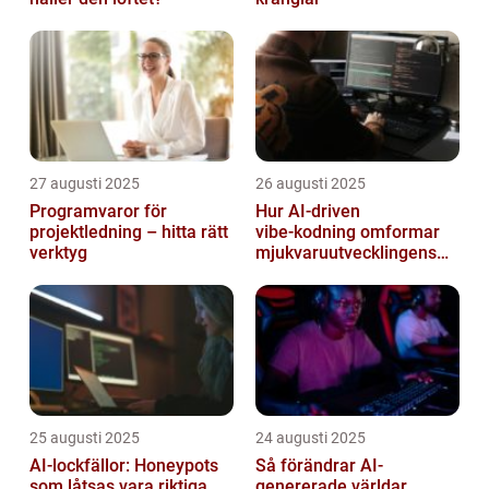
27 augusti 2025
26 augusti 2025
Programvaror för
Hur AI‑driven
projektledning – hitta rätt
vibe‑kodning omformar
verktyg
mjukvaruutvecklingens
framtid
25 augusti 2025
24 augusti 2025
AI-lockfällor: Honeypots
Så förändrar AI-
som låtsas vara riktiga
genererade världar