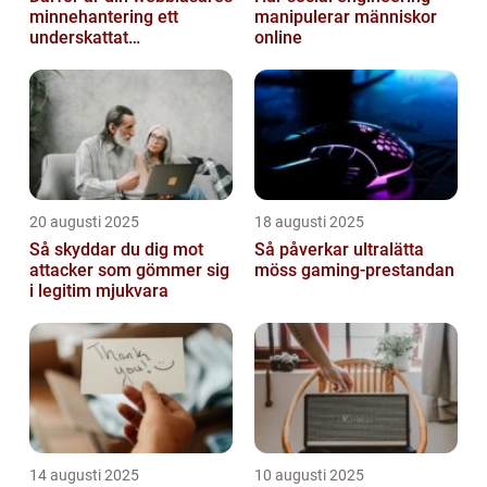
minnehantering ett
manipulerar människor
underskattat
online
prestandaproblem
20 augusti 2025
18 augusti 2025
Så skyddar du dig mot
Så påverkar ultralätta
attacker som gömmer sig
möss gaming-prestandan
i legitim mjukvara
14 augusti 2025
10 augusti 2025