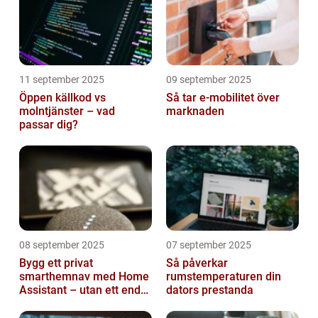
11 september 2025
09 september 2025
Öppen källkod vs
Så tar e-mobilitet över
molntjänster – vad
marknaden
passar dig?
08 september 2025
07 september 2025
Bygg ett privat
Så påverkar
smarthemnav med Home
rumstemperaturen din
Assistant – utan ett enda
dators prestanda
abonnemang