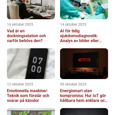
16 oktober 2025
14 oktober 2025
Vad är en
AI för tidig
dockningsstation och
sjukdomsdiagnostik:
varför behövs den?
Analys av bilder eller
genetisk data
12 oktober 2025
09 oktober 2025
Emotionella maskiner:
Energismart utan
Teknik som förstår och
kompromiss: Hur IoT gör
svarar på känslor
hållbara hem enklare och
billigare