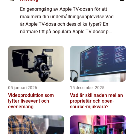
En genomgång av Apple TV-dosan för att
maximera din underhållningsupplevelse Vad
är Apple TV-dosa och dess olika typer? En
närmare titt på populära Apple TV-dosor på
marknaden idag Mätningar och kvantitativa
analyser av Apple TV-dosor Jämförelse
mell...
05 januari 2026
15 december 2025
Videoproduktion som
Vad är skillnaden mellan
lyfter liveevent och
proprietär och open-
evenemang
source-mjukvara?