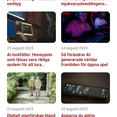
verktyg
mjukvaruutvecklingens
framtid
25 augusti 2025
24 augusti 2025
AI-lockfällor: Honeypots
Så förändrar AI-
som låtsas vara riktiga
genererade världar
system för att lura
framtiden för öppna spel
hackare
23 augusti 2025
22 augusti 2025
Digitalt utanförskap bland
Apparna du aldrig