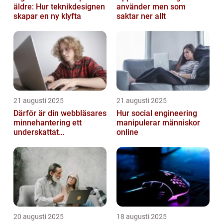
äldre: Hur teknikdesignen
använder men som
skapar en ny klyfta
saktar ner allt
21 augusti 2025
21 augusti 2025
Därför är din webbläsares
Hur social engineering
minnehantering ett
manipulerar människor
underskattat
online
prestandaproblem
20 augusti 2025
18 augusti 2025