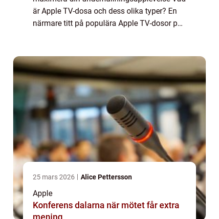
är Apple TV-dosa och dess olika typer? En
närmare titt på populära Apple TV-dosor på
marknaden idag Mätningar och kvantitativa
analyser av Apple TV-dosor Jämförelse
mell...
25 mars 2026
Alice Pettersson
Apple
Konferens dalarna när mötet får extra
mening