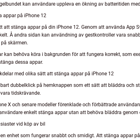
gelbundet kan användare uppleva en ökning av batteritiden med 
ga appar på iPhone 12
ätt att stänga appar på din iPhone 12. Genom att använda App S
lt. Å andra sidan kan användning av gestkontroller vara snabba
e på skärmen.
ppar kan behöva köra i bakgrunden för att fungera korrekt, som 
e stänga dessa appar.
kdelar med olika sätt att stänga appar på iPhone 12
bart dubbelklick på hemknappen som ett sätt att bläddra och 
 vara tidskrävande.
hone X och senare modeller förenklade och förbättrade användar
 användare enkelt stänga appar utan att behöva bläddra genom 
siaster vid köp av bil
 ha en enhet som fungerar snabbt och smidigt. Att stänga appar på