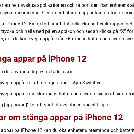
 att helt avsluta applikationen och ta bort den från enhetens ak
ar systemresurserna. Genom att stänga appar kan du frigöra mi
r på iPhone 12. En metod är att dubbelklicka på hemknappen och
rycka och hålla ned på en appikon och sedan klicka på ”X” för
 där du kan svepa uppåt från skärmens botten och sedan svepa
änga appar på iPhone 12
an du använda dig av metoder som:
vepa uppåt för att stänga appar i App Switcher.
 svepa uppåt från skärmens botten och sedan svepa åt sidan för
g [appnamn]” för att snabbt avsluta en specifik app.
gar om stänga appar på iPhone 12
 appar på iPhone 12 kan du öka enhetens prestanda och batterit