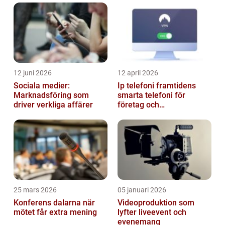
smartphones och har ett stort antal
använd...
12 juni 2026
12 april 2026
Sociala medier:
Ip telefoni framtidens
Marknadsföring som
smarta telefoni för
driver verkliga affärer
företag och
privatpersoner
25 mars 2026
05 januari 2026
Konferens dalarna när
Videoproduktion som
mötet får extra mening
lyfter liveevent och
evenemang