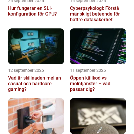
26 september 2025
16 september 2025
Hur fungerar en SLI-
Cyberpsykologi: Förstå
konfiguration för GPU?
mänskligt beteende för
bättre datasäkerhet
12 september 2025
11 september 2025
Vad är skillnaden mellan
Öppen källkod vs
casual och hardcore
molntjänster – vad
gaming?
passar dig?