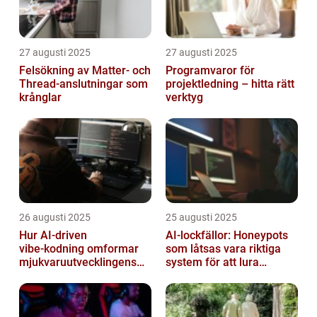
27 augusti 2025
27 augusti 2025
Felsökning av Matter‑ och
Programvaror för
Thread‑anslutningar som
projektledning – hitta rätt
krånglar
verktyg
26 augusti 2025
25 augusti 2025
Hur AI‑driven
AI-lockfällor: Honeypots
vibe‑kodning omformar
som låtsas vara riktiga
mjukvaruutvecklingens
system för att lura
framtid
hackare