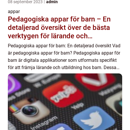
08 september 2023
admin
appar
Pedagogiska appar för barn – En
detaljerad översikt över de bästa
verktygen för lärande och
underhållning för barn
Pedagogiska appar för barn: En detaljerad översikt Vad
är pedagogiska appar för barn? Pedagogiska appar för
barn är digitala applikationer som utformats specifikt
för att främja lärande och utbildning hos barn. Dessa
appar kombinerar ofta pedagogiska...