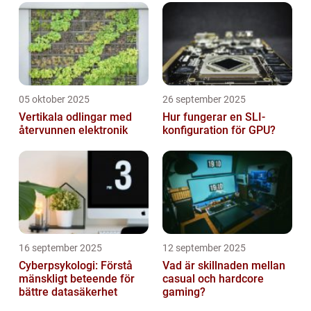
05 oktober 2025
26 september 2025
Vertikala odlingar med
Hur fungerar en SLI-
återvunnen elektronik
konfiguration för GPU?
16 september 2025
12 september 2025
Cyberpsykologi: Förstå
Vad är skillnaden mellan
mänskligt beteende för
casual och hardcore
bättre datasäkerhet
gaming?