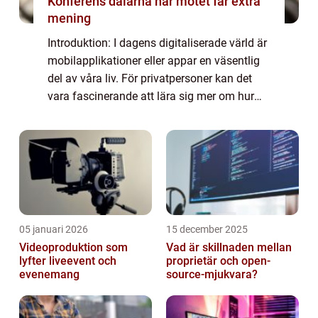
Konferens dalarna när mötet får extra
mening
Introduktion: I dagens digitaliserade värld är
mobilapplikationer eller appar en väsentlig
del av våra liv. För privatpersoner kan det
vara fascinerande att lära sig mer om hur
man skapar appar och vilka möjligheter det
kan ge erbjuda. I denna artike...
05 januari 2026
15 december 2025
Videoproduktion som
Vad är skillnaden mellan
lyfter liveevent och
proprietär och open-
evenemang
source-mjukvara?