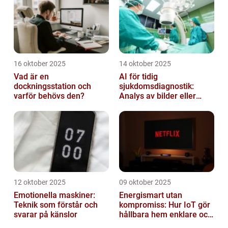
16 oktober 2025
14 oktober 2025
Vad är en
AI för tidig
dockningsstation och
sjukdomsdiagnostik:
varför behövs den?
Analys av bilder eller
genetisk data
12 oktober 2025
09 oktober 2025
Emotionella maskiner:
Energismart utan
Teknik som förstår och
kompromiss: Hur IoT gör
svarar på känslor
hållbara hem enklare och
billigare