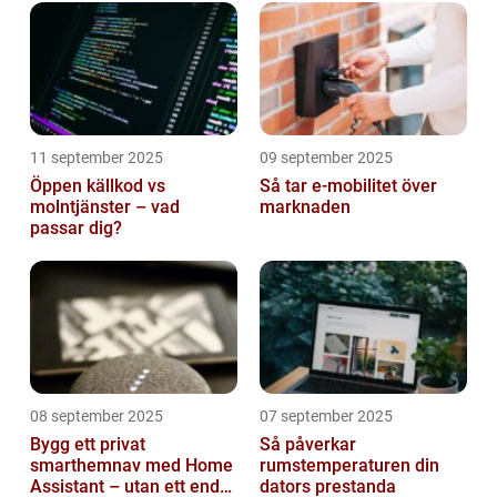
11 september 2025
09 september 2025
Öppen källkod vs
Så tar e-mobilitet över
molntjänster – vad
marknaden
passar dig?
08 september 2025
07 september 2025
Bygg ett privat
Så påverkar
smarthemnav med Home
rumstemperaturen din
Assistant – utan ett enda
dators prestanda