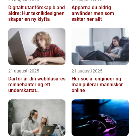
Digitalt utanförskap bland
Apparna du aldrig
äldre: Hur teknikdesignen
använder men som
skapar en ny klyfta
saktar ner allt
21 augusti 2025
21 augusti 2025
Därför är din webbläsares
Hur social engineering
minnehantering ett
manipulerar människor
underskattat
online
prestandaproblem