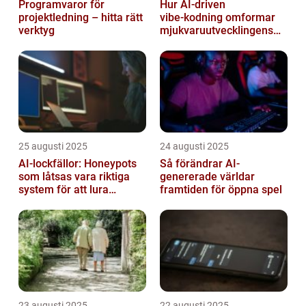
Programvaror för
Hur AI‑driven
projektledning – hitta rätt
vibe‑kodning omformar
verktyg
mjukvaruutvecklingens
framtid
25 augusti 2025
24 augusti 2025
AI-lockfällor: Honeypots
Så förändrar AI-
som låtsas vara riktiga
genererade världar
system för att lura
framtiden för öppna spel
hackare
23 augusti 2025
22 augusti 2025