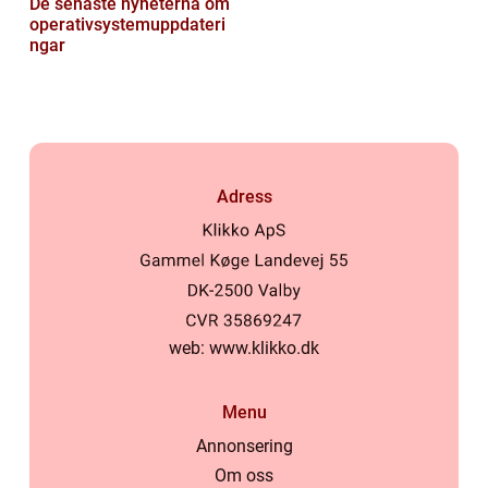
De senaste nyheterna om
operativsystemuppdateri
ngar
Adress
web:
www.klikko.dk
Menu
Annonsering
Om oss