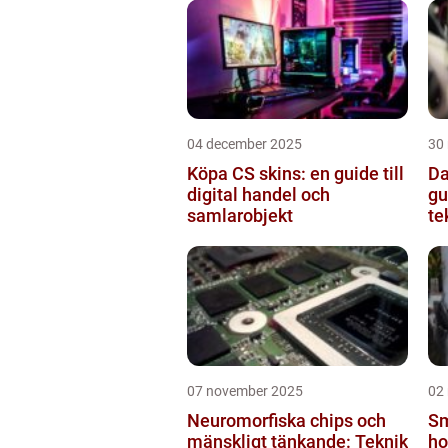
04 december 2025
30
Köpa CS skins: en guide till
Da
digital handel och
gu
samlarobjekt
te
07 november 2025
02
Neuromorfiska chips och
Sm
mänskligt tänkande: Teknik
ho