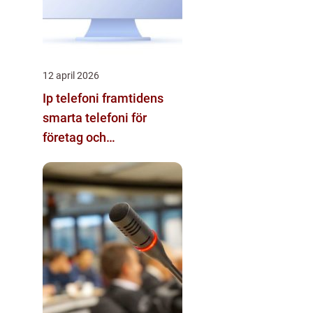
12 april 2026
Ip telefoni framtidens
smarta telefoni för
företag och
privatpersoner