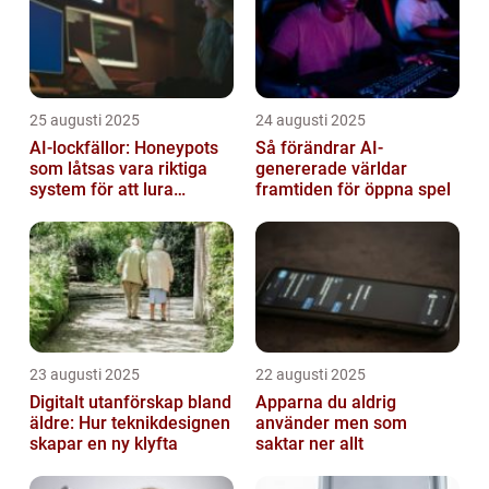
25 augusti 2025
24 augusti 2025
AI-lockfällor: Honeypots
Så förändrar AI-
som låtsas vara riktiga
genererade världar
system för att lura
framtiden för öppna spel
hackare
23 augusti 2025
22 augusti 2025
Digitalt utanförskap bland
Apparna du aldrig
äldre: Hur teknikdesignen
använder men som
skapar en ny klyfta
saktar ner allt