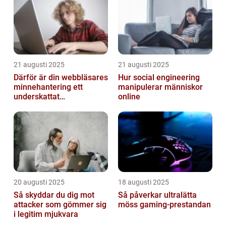
21 augusti 2025
21 augusti 2025
Därför är din webbläsares
Hur social engineering
minnehantering ett
manipulerar människor
underskattat
online
prestandaproblem
20 augusti 2025
18 augusti 2025
Så skyddar du dig mot
Så påverkar ultralätta
attacker som gömmer sig
möss gaming-prestandan
i legitim mjukvara