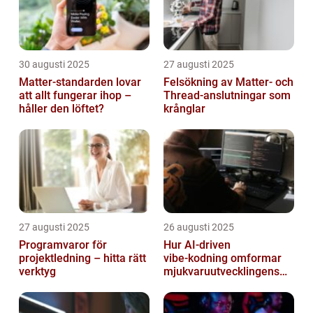
30 augusti 2025
27 augusti 2025
Matter-standarden lovar
Felsökning av Matter‑ och
att allt fungerar ihop –
Thread‑anslutningar som
håller den löftet?
krånglar
27 augusti 2025
26 augusti 2025
Programvaror för
Hur AI‑driven
projektledning – hitta rätt
vibe‑kodning omformar
verktyg
mjukvaruutvecklingens
framtid