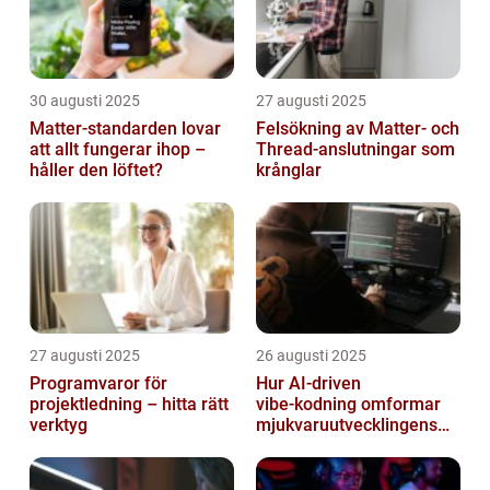
30 augusti 2025
27 augusti 2025
Matter-standarden lovar
Felsökning av Matter‑ och
att allt fungerar ihop –
Thread‑anslutningar som
håller den löftet?
krånglar
27 augusti 2025
26 augusti 2025
Programvaror för
Hur AI‑driven
projektledning – hitta rätt
vibe‑kodning omformar
verktyg
mjukvaruutvecklingens
framtid