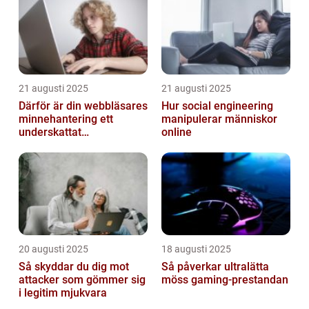
21 augusti 2025
21 augusti 2025
Därför är din webbläsares
Hur social engineering
minnehantering ett
manipulerar människor
underskattat
online
prestandaproblem
20 augusti 2025
18 augusti 2025
Så skyddar du dig mot
Så påverkar ultralätta
attacker som gömmer sig
möss gaming-prestandan
i legitim mjukvara