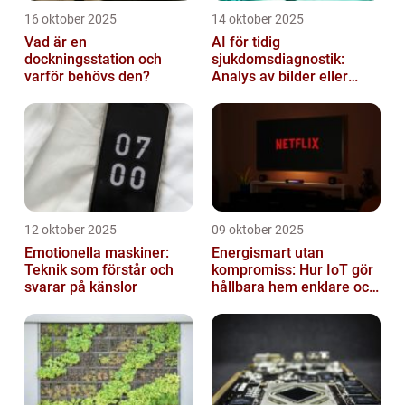
16 oktober 2025
14 oktober 2025
Vad är en
AI för tidig
dockningsstation och
sjukdomsdiagnostik:
varför behövs den?
Analys av bilder eller
genetisk data
12 oktober 2025
09 oktober 2025
Emotionella maskiner:
Energismart utan
Teknik som förstår och
kompromiss: Hur IoT gör
svarar på känslor
hållbara hem enklare och
billigare