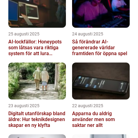
25 augusti 2025
24 augusti 2025
AI-lockfällor: Honeypots
Så förändrar AI-
som låtsas vara riktiga
genererade världar
system för att lura
framtiden för öppna spel
hackare
23 augusti 2025
22 augusti 2025
Digitalt utanförskap bland
Apparna du aldrig
äldre: Hur teknikdesignen
använder men som
skapar en ny klyfta
saktar ner allt