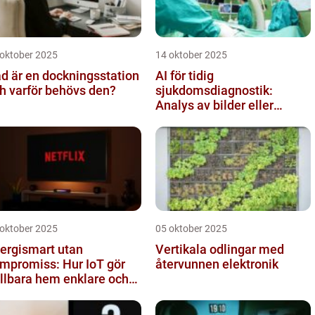
 oktober 2025
14 oktober 2025
d är en dockningsstation
AI för tidig
h varför behövs den?
sjukdomsdiagnostik:
Analys av bilder eller
genetisk data
 oktober 2025
05 oktober 2025
ergismart utan
Vertikala odlingar med
mpromiss: Hur IoT gör
återvunnen elektronik
llbara hem enklare och
lligare