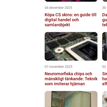
04 december 2025
30
Köpa CS skins: en guide till
Da
digital handel och
gu
samlarobjekt
te
07 november 2025
02
Neuromorfiska chips och
Sm
mänskligt tänkande: Teknik
ho
som imiterar hjärnan
ef