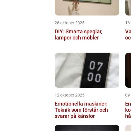
28 oktober 2025
16
DIY: Smarta speglar,
Va
lampor och möbler
oc
12 oktober 2025
09
Emotionella maskiner:
En
Teknik som förstår och
ko
svarar på känslor
hå
bi