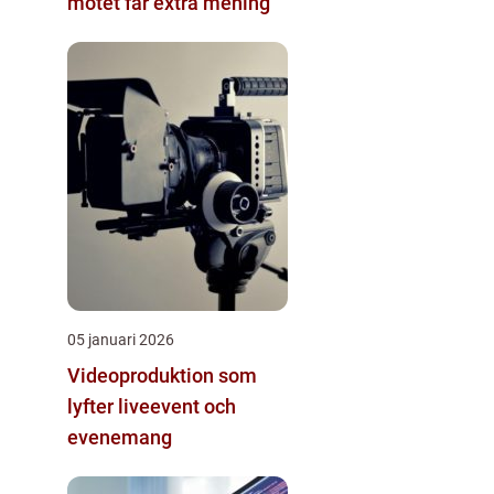
mötet får extra mening
05 januari 2026
Videoproduktion som
lyfter liveevent och
evenemang