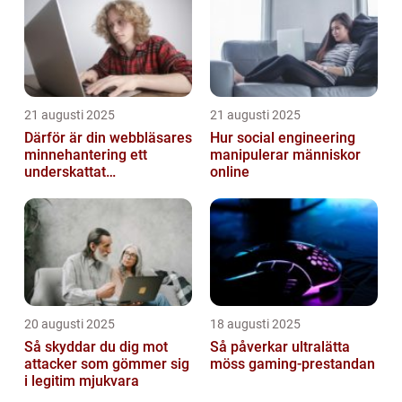
21 augusti 2025
21 augusti 2025
Därför är din webbläsares
Hur social engineering
minnehantering ett
manipulerar människor
underskattat
online
prestandaproblem
20 augusti 2025
18 augusti 2025
Så skyddar du dig mot
Så påverkar ultralätta
attacker som gömmer sig
möss gaming-prestandan
i legitim mjukvara