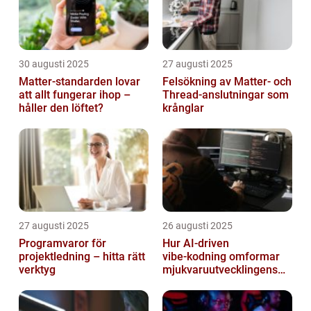
30 augusti 2025
27 augusti 2025
Matter-standarden lovar
Felsökning av Matter‑ och
att allt fungerar ihop –
Thread‑anslutningar som
håller den löftet?
krånglar
27 augusti 2025
26 augusti 2025
Programvaror för
Hur AI‑driven
projektledning – hitta rätt
vibe‑kodning omformar
verktyg
mjukvaruutvecklingens
framtid