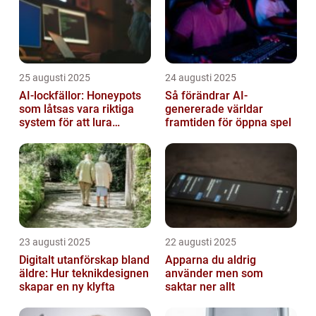
25 augusti 2025
24 augusti 2025
AI-lockfällor: Honeypots
Så förändrar AI-
som låtsas vara riktiga
genererade världar
system för att lura
framtiden för öppna spel
hackare
23 augusti 2025
22 augusti 2025
Digitalt utanförskap bland
Apparna du aldrig
äldre: Hur teknikdesignen
använder men som
skapar en ny klyfta
saktar ner allt