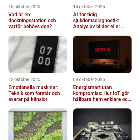
16 oktober 2025
14 oktober 2025
Vad är en
AI för tidig
dockningsstation och
sjukdomsdiagnostik:
varför behövs den?
Analys av bilder eller
genetisk data
12 oktober 2025
09 oktober 2025
Emotionella maskiner:
Energismart utan
Teknik som förstår och
kompromiss: Hur IoT gör
svarar på känslor
hållbara hem enklare och
billigare