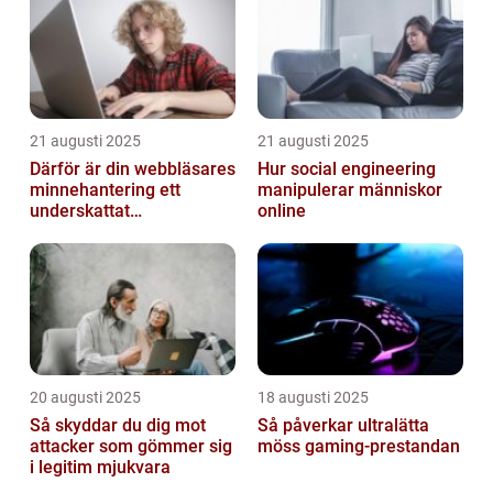
21 augusti 2025
21 augusti 2025
Därför är din webbläsares
Hur social engineering
minnehantering ett
manipulerar människor
underskattat
online
prestandaproblem
20 augusti 2025
18 augusti 2025
Så skyddar du dig mot
Så påverkar ultralätta
attacker som gömmer sig
möss gaming-prestandan
i legitim mjukvara