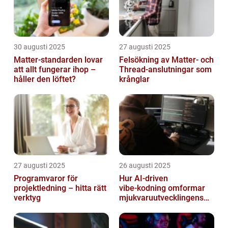
30 augusti 2025
27 augusti 2025
Matter-standarden lovar
Felsökning av Matter‑ och
att allt fungerar ihop –
Thread‑anslutningar som
håller den löftet?
krånglar
27 augusti 2025
26 augusti 2025
Programvaror för
Hur AI‑driven
projektledning – hitta rätt
vibe‑kodning omformar
verktyg
mjukvaruutvecklingens
framtid