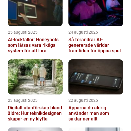
25 augusti 2025
24 augusti 2025
AI-lockfällor: Honeypots
Så förändrar AI-
som låtsas vara riktiga
genererade världar
system för att lura
framtiden för öppna spel
hackare
23 augusti 2025
22 augusti 2025
Digitalt utanförskap bland
Apparna du aldrig
äldre: Hur teknikdesignen
använder men som
skapar en ny klyfta
saktar ner allt