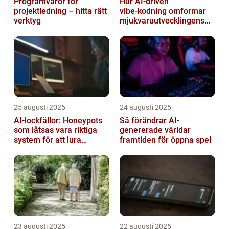
Programvaror för
Hur AI‑driven
projektledning – hitta rätt
vibe‑kodning omformar
verktyg
mjukvaruutvecklingens
framtid
25 augusti 2025
24 augusti 2025
AI-lockfällor: Honeypots
Så förändrar AI-
som låtsas vara riktiga
genererade världar
system för att lura
framtiden för öppna spel
hackare
23 augusti 2025
22 augusti 2025