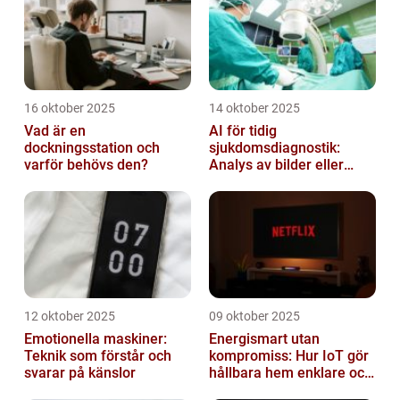
16 oktober 2025
14 oktober 2025
Vad är en
AI för tidig
dockningsstation och
sjukdomsdiagnostik:
varför behövs den?
Analys av bilder eller
genetisk data
12 oktober 2025
09 oktober 2025
Emotionella maskiner:
Energismart utan
Teknik som förstår och
kompromiss: Hur IoT gör
svarar på känslor
hållbara hem enklare och
billigare