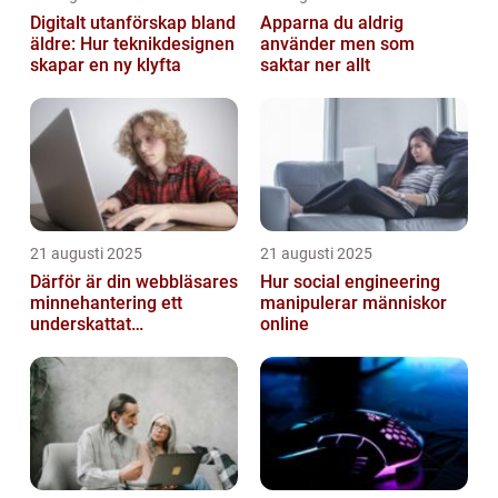
Digitalt utanförskap bland
Apparna du aldrig
äldre: Hur teknikdesignen
använder men som
skapar en ny klyfta
saktar ner allt
21 augusti 2025
21 augusti 2025
Därför är din webbläsares
Hur social engineering
minnehantering ett
manipulerar människor
underskattat
online
prestandaproblem