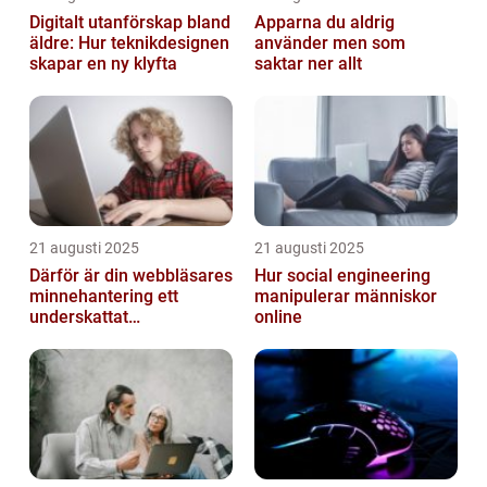
Digitalt utanförskap bland
Apparna du aldrig
äldre: Hur teknikdesignen
använder men som
skapar en ny klyfta
saktar ner allt
21 augusti 2025
21 augusti 2025
Därför är din webbläsares
Hur social engineering
minnehantering ett
manipulerar människor
underskattat
online
prestandaproblem