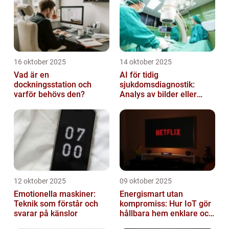
16 oktober 2025
14 oktober 2025
Vad är en
AI för tidig
dockningsstation och
sjukdomsdiagnostik:
varför behövs den?
Analys av bilder eller
genetisk data
12 oktober 2025
09 oktober 2025
Emotionella maskiner:
Energismart utan
Teknik som förstår och
kompromiss: Hur IoT gör
svarar på känslor
hållbara hem enklare och
billigare