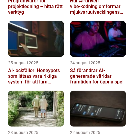
Programvaror för
Hur AI‑driven
projektledning – hitta rätt
vibe‑kodning omformar
verktyg
mjukvaruutvecklingens
framtid
25 augusti 2025
24 augusti 2025
AI-lockfällor: Honeypots
Så förändrar AI-
som låtsas vara riktiga
genererade världar
system för att lura
framtiden för öppna spel
hackare
23 augusti 2025
22 augusti 2025