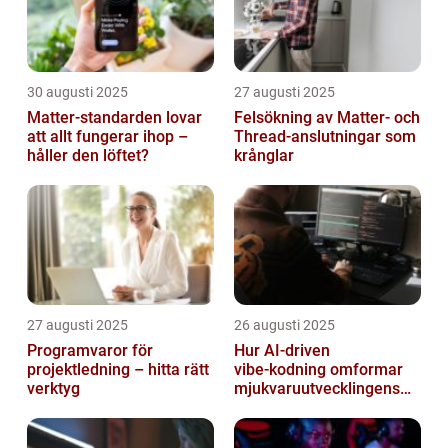
30 augusti 2025
27 augusti 2025
Matter-standarden lovar
Felsökning av Matter‑ och
att allt fungerar ihop –
Thread‑anslutningar som
håller den löftet?
krånglar
27 augusti 2025
26 augusti 2025
Programvaror för
Hur AI‑driven
projektledning – hitta rätt
vibe‑kodning omformar
verktyg
mjukvaruutvecklingens
framtid