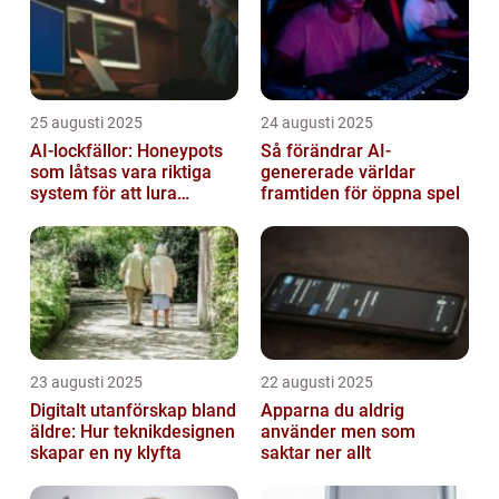
25 augusti 2025
24 augusti 2025
AI-lockfällor: Honeypots
Så förändrar AI-
som låtsas vara riktiga
genererade världar
system för att lura
framtiden för öppna spel
hackare
23 augusti 2025
22 augusti 2025
Digitalt utanförskap bland
Apparna du aldrig
äldre: Hur teknikdesignen
använder men som
skapar en ny klyfta
saktar ner allt