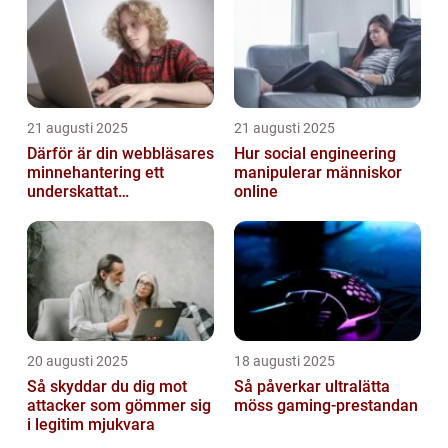
21 augusti 2025
21 augusti 2025
Därför är din webbläsares
Hur social engineering
minnehantering ett
manipulerar människor
underskattat
online
prestandaproblem
20 augusti 2025
18 augusti 2025
Så skyddar du dig mot
Så påverkar ultralätta
attacker som gömmer sig
möss gaming-prestandan
i legitim mjukvara