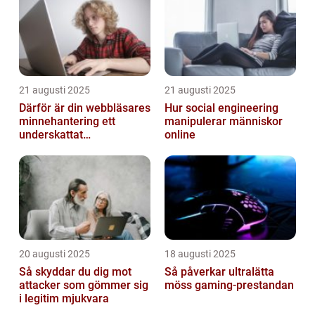
21 augusti 2025
21 augusti 2025
Därför är din webbläsares
Hur social engineering
minnehantering ett
manipulerar människor
underskattat
online
prestandaproblem
20 augusti 2025
18 augusti 2025
Så skyddar du dig mot
Så påverkar ultralätta
attacker som gömmer sig
möss gaming-prestandan
i legitim mjukvara