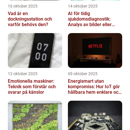
16 oktober 2025
14 oktober 2025
Vad är en
AI för tidig
dockningsstation och
sjukdomsdiagnostik:
varför behövs den?
Analys av bilder eller
genetisk data
12 oktober 2025
09 oktober 2025
Emotionella maskiner:
Energismart utan
Teknik som förstår och
kompromiss: Hur IoT gör
svarar på känslor
hållbara hem enklare och
billigare