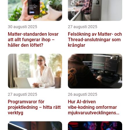
30 augusti 2025
27 augusti 2025
Matter-standarden lovar
Felsökning av Matter‑ och
att allt fungerar ihop –
Thread‑anslutningar som
håller den löftet?
krånglar
27 augusti 2025
26 augusti 2025
Programvaror för
Hur AI‑driven
projektledning – hitta rätt
vibe‑kodning omformar
verktyg
mjukvaruutvecklingens
framtid