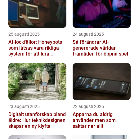
25 augusti 2025
24 augusti 2025
AI-lockfällor: Honeypots
Så förändrar AI-
som låtsas vara riktiga
genererade världar
system för att lura
framtiden för öppna spel
hackare
23 augusti 2025
22 augusti 2025
Digitalt utanförskap bland
Apparna du aldrig
äldre: Hur teknikdesignen
använder men som
skapar en ny klyfta
saktar ner allt