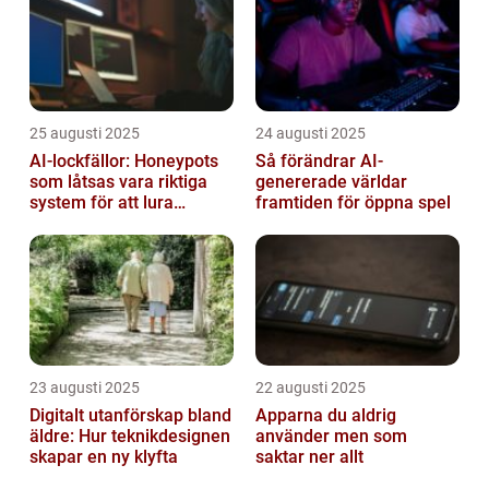
25 augusti 2025
24 augusti 2025
AI-lockfällor: Honeypots
Så förändrar AI-
som låtsas vara riktiga
genererade världar
system för att lura
framtiden för öppna spel
hackare
23 augusti 2025
22 augusti 2025
Digitalt utanförskap bland
Apparna du aldrig
äldre: Hur teknikdesignen
använder men som
skapar en ny klyfta
saktar ner allt