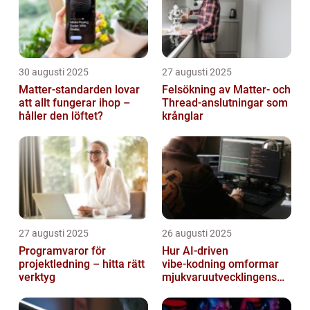
30 augusti 2025
27 augusti 2025
Matter-standarden lovar
Felsökning av Matter‑ och
att allt fungerar ihop –
Thread‑anslutningar som
håller den löftet?
krånglar
27 augusti 2025
26 augusti 2025
Programvaror för
Hur AI‑driven
projektledning – hitta rätt
vibe‑kodning omformar
verktyg
mjukvaruutvecklingens
framtid