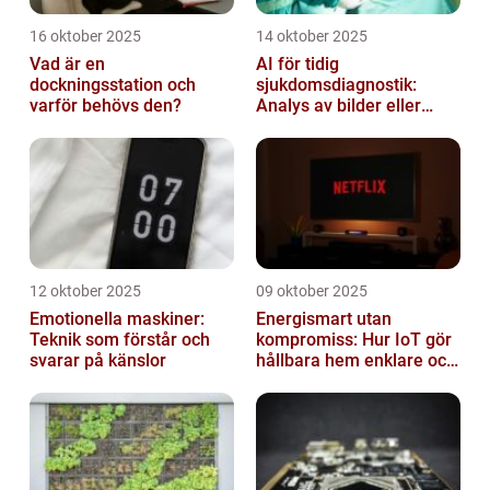
16 oktober 2025
14 oktober 2025
Vad är en
AI för tidig
dockningsstation och
sjukdomsdiagnostik:
varför behövs den?
Analys av bilder eller
genetisk data
12 oktober 2025
09 oktober 2025
Emotionella maskiner:
Energismart utan
Teknik som förstår och
kompromiss: Hur IoT gör
svarar på känslor
hållbara hem enklare och
billigare