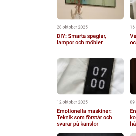
28 oktober 2025
16
DIY: Smarta speglar,
Va
lampor och möbler
oc
12 oktober 2025
09
Emotionella maskiner:
En
Teknik som förstår och
ko
svarar på känslor
hå
bi