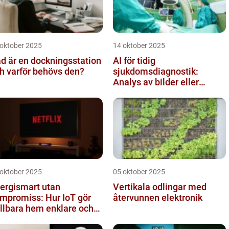
 oktober 2025
14 oktober 2025
d är en dockningsstation
AI för tidig
h varför behövs den?
sjukdomsdiagnostik:
Analys av bilder eller
genetisk data
 oktober 2025
05 oktober 2025
ergismart utan
Vertikala odlingar med
mpromiss: Hur IoT gör
återvunnen elektronik
llbara hem enklare och
lligare