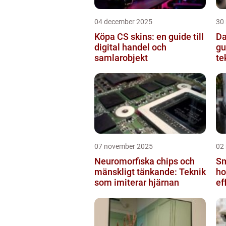
04 december 2025
30
Köpa CS skins: en guide till
Da
digital handel och
gu
samlarobjekt
te
07 november 2025
02
Neuromorfiska chips och
Sm
mänskligt tänkande: Teknik
ho
som imiterar hjärnan
ef