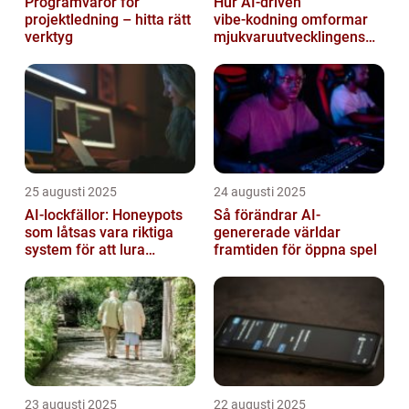
Programvaror för
Hur AI‑driven
projektledning – hitta rätt
vibe‑kodning omformar
verktyg
mjukvaruutvecklingens
framtid
25 augusti 2025
24 augusti 2025
AI-lockfällor: Honeypots
Så förändrar AI-
som låtsas vara riktiga
genererade världar
system för att lura
framtiden för öppna spel
hackare
23 augusti 2025
22 augusti 2025