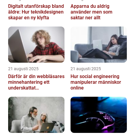
Digitalt utanförskap bland
Apparna du aldrig
äldre: Hur teknikdesignen
använder men som
skapar en ny klyfta
saktar ner allt
21 augusti 2025
21 augusti 2025
Därför är din webbläsares
Hur social engineering
minnehantering ett
manipulerar människor
underskattat
online
prestandaproblem