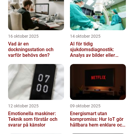
16 oktober 2025
14 oktober 2025
Vad är en
AI för tidig
dockningsstation och
sjukdomsdiagnostik:
varför behövs den?
Analys av bilder eller
genetisk data
12 oktober 2025
09 oktober 2025
Emotionella maskiner:
Energismart utan
Teknik som förstår och
kompromiss: Hur IoT gör
svarar på känslor
hållbara hem enklare och
billigare