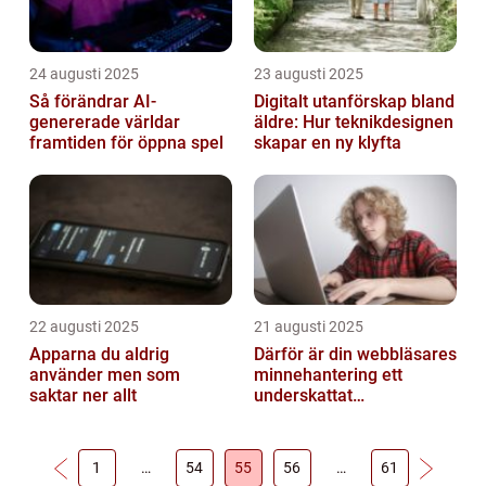
24 augusti 2025
23 augusti 2025
Så förändrar AI-
Digitalt utanförskap bland
genererade världar
äldre: Hur teknikdesignen
framtiden för öppna spel
skapar en ny klyfta
22 augusti 2025
21 augusti 2025
Apparna du aldrig
Därför är din webbläsares
använder men som
minnehantering ett
saktar ner allt
underskattat
prestandaproblem
1
…
54
55
56
…
61