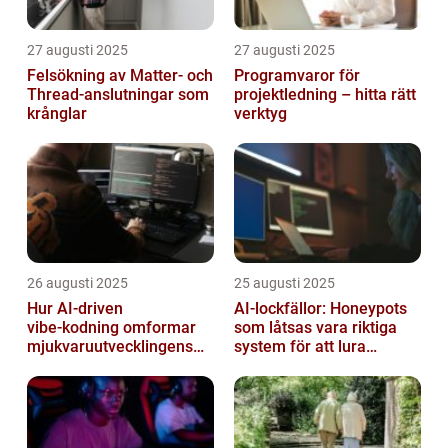
27 augusti 2025
27 augusti 2025
Felsökning av Matter‑ och
Programvaror för
Thread‑anslutningar som
projektledning – hitta rätt
krånglar
verktyg
26 augusti 2025
25 augusti 2025
Hur AI‑driven
AI-lockfällor: Honeypots
vibe‑kodning omformar
som låtsas vara riktiga
mjukvaruutvecklingens
system för att lura
framtid
hackare