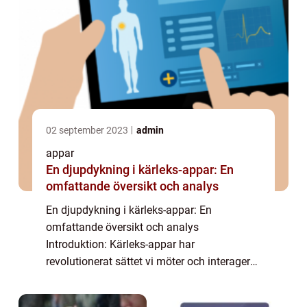
02 september 2023
admin
appar
En djupdykning i kärleks-appar: En
omfattande översikt och analys
En djupdykning i kärleks-appar: En
omfattande översikt och analys
Introduktion: Kärleks-appar har
revolutionerat sättet vi möter och interagerar
med potentiella partners på. Denna artikel
ger en grundlig översikt av kärleks-appar –