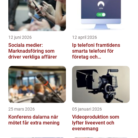
vad de är, o...
12 juni 2026
12 april 2026
Sociala medier:
Ip telefoni framtidens
Marknadsföring som
smarta telefoni för
driver verkliga affärer
företag och
privatpersoner
25 mars 2026
05 januari 2026
Konferens dalarna när
Videoproduktion som
mötet får extra mening
lyfter liveevent och
evenemang