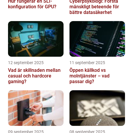
Hur fungerar en SLI-
Cyberpsykologi: Förstå
konfiguration för GPU?
mänskligt beteende för
bättre datasäkerhet
12 september 2025
11 september 2025
Vad är skillnaden mellan
Öppen källkod vs
casual och hardcore
molntjänster – vad
gaming?
passar dig?
09 september 2025
08 september 2025