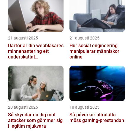
21 augusti 2025
21 augusti 2025
Därför är din webbläsares
Hur social engineering
minnehantering ett
manipulerar människor
underskattat
online
prestandaproblem
20 augusti 2025
18 augusti 2025
Så skyddar du dig mot
Så påverkar ultralätta
attacker som gömmer sig
möss gaming-prestandan
i legitim mjukvara