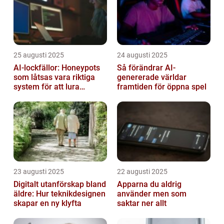
25 augusti 2025
24 augusti 2025
AI-lockfällor: Honeypots
Så förändrar AI-
som låtsas vara riktiga
genererade världar
system för att lura
framtiden för öppna spel
hackare
23 augusti 2025
22 augusti 2025
Digitalt utanförskap bland
Apparna du aldrig
äldre: Hur teknikdesignen
använder men som
skapar en ny klyfta
saktar ner allt