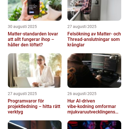
30 augusti 2025
27 augusti 2025
Matter-standarden lovar
Felsökning av Matter‑ och
att allt fungerar ihop –
Thread‑anslutningar som
håller den löftet?
krånglar
27 augusti 2025
26 augusti 2025
Programvaror för
Hur AI‑driven
projektledning – hitta rätt
vibe‑kodning omformar
verktyg
mjukvaruutvecklingens
framtid