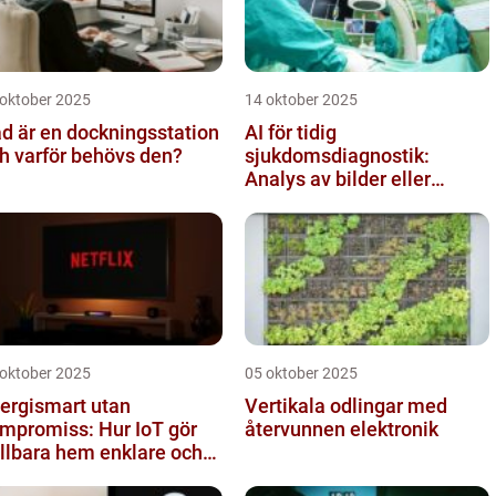
 oktober 2025
14 oktober 2025
d är en dockningsstation
AI för tidig
h varför behövs den?
sjukdomsdiagnostik:
Analys av bilder eller
genetisk data
 oktober 2025
05 oktober 2025
ergismart utan
Vertikala odlingar med
mpromiss: Hur IoT gör
återvunnen elektronik
llbara hem enklare och
lligare