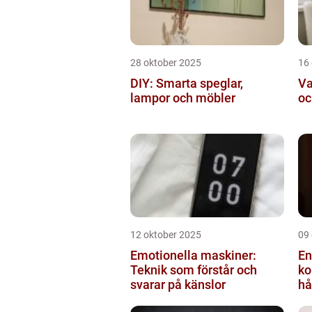
28 oktober 2025
16
DIY: Smarta speglar,
Va
lampor och möbler
oc
12 oktober 2025
09
Emotionella maskiner:
En
Teknik som förstår och
ko
svarar på känslor
hå
bi