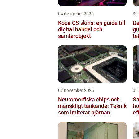
04 december 2025
30
Köpa CS skins: en guide till
Da
digital handel och
gu
samlarobjekt
te
07 november 2025
02
Neuromorfiska chips och
Sm
mänskligt tänkande: Teknik
ho
som imiterar hjärnan
ef