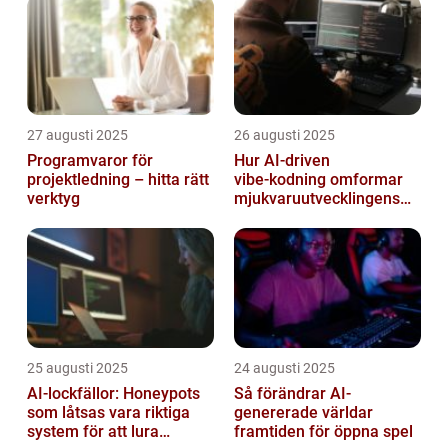
27 augusti 2025
26 augusti 2025
Programvaror för
Hur AI‑driven
projektledning – hitta rätt
vibe‑kodning omformar
verktyg
mjukvaruutvecklingens
framtid
25 augusti 2025
24 augusti 2025
AI-lockfällor: Honeypots
Så förändrar AI-
som låtsas vara riktiga
genererade världar
system för att lura
framtiden för öppna spel