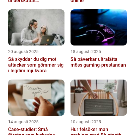
underskattat
online
prestandaproblem
20 augusti 2025
18 augusti 2025
Så skyddar du dig mot
Så påverkar ultralätta
attacker som gömmer sig
möss gaming-prestandan
i legitim mjukvara
14 augusti 2025
10 augusti 2025
Case-studier: Små
Hur felsöker man