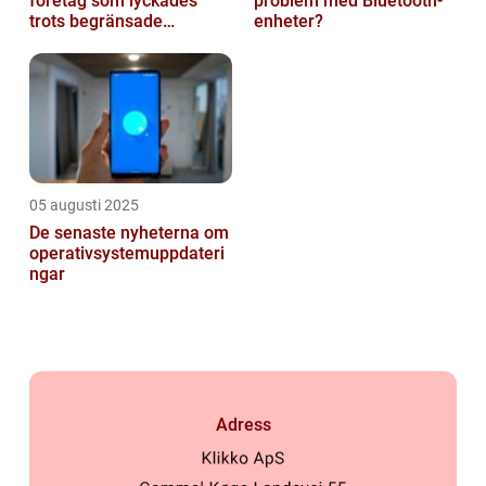
företag som lyckades
problem med Bluetooth-
trots begränsade
enheter?
resurser
05 augusti 2025
De senaste nyheterna om
operativsystemuppdateri
ngar
Adress