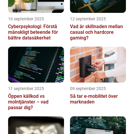
16 september 2025
12 september 2025
Cyberpsykologi: Förstå
Vad är skillnaden mellan
mänskligt beteende för
casual och hardcore
bättre datasäkerhet
gaming?
11 september 2025
09 september 2025
Öppen källkod vs
Så tar e-mobilitet över
molntjänster – vad
marknaden
passar dig?