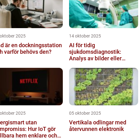
 oktober 2025
14 oktober 2025
d är en dockningsstation
AI för tidig
h varför behövs den?
sjukdomsdiagnostik:
Analys av bilder eller
genetisk data
 oktober 2025
05 oktober 2025
ergismart utan
Vertikala odlingar med
mpromiss: Hur IoT gör
återvunnen elektronik
llbara hem enklare och