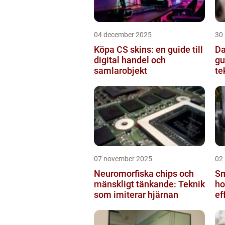
04 december 2025
30
Köpa CS skins: en guide till
Da
digital handel och
gu
samlarobjekt
te
07 november 2025
02
Neuromorfiska chips och
Sm
mänskligt tänkande: Teknik
ho
som imiterar hjärnan
ef