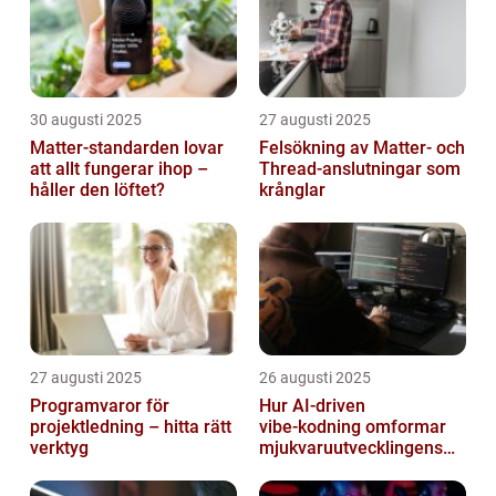
30 augusti 2025
27 augusti 2025
Matter-standarden lovar
Felsökning av Matter‑ och
att allt fungerar ihop –
Thread‑anslutningar som
håller den löftet?
krånglar
27 augusti 2025
26 augusti 2025
Programvaror för
Hur AI‑driven
projektledning – hitta rätt
vibe‑kodning omformar
verktyg
mjukvaruutvecklingens
framtid