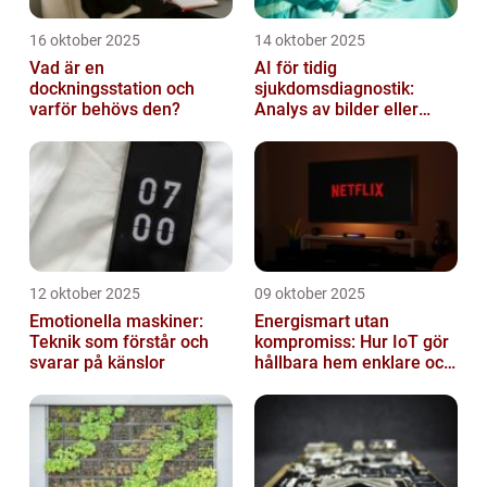
16 oktober 2025
14 oktober 2025
Vad är en
AI för tidig
dockningsstation och
sjukdomsdiagnostik:
varför behövs den?
Analys av bilder eller
genetisk data
12 oktober 2025
09 oktober 2025
Emotionella maskiner:
Energismart utan
Teknik som förstår och
kompromiss: Hur IoT gör
svarar på känslor
hållbara hem enklare och
billigare