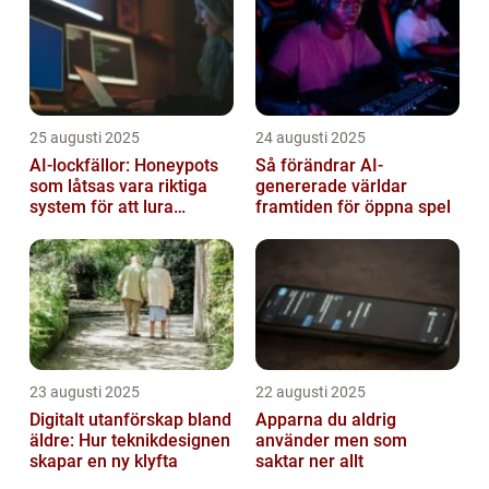
25 augusti 2025
24 augusti 2025
AI-lockfällor: Honeypots
Så förändrar AI-
som låtsas vara riktiga
genererade världar
system för att lura
framtiden för öppna spel
hackare
23 augusti 2025
22 augusti 2025
Digitalt utanförskap bland
Apparna du aldrig
äldre: Hur teknikdesignen
använder men som
skapar en ny klyfta
saktar ner allt