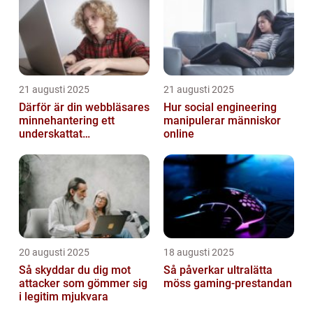
21 augusti 2025
21 augusti 2025
Därför är din webbläsares
Hur social engineering
minnehantering ett
manipulerar människor
underskattat
online
prestandaproblem
20 augusti 2025
18 augusti 2025
Så skyddar du dig mot
Så påverkar ultralätta
attacker som gömmer sig
möss gaming-prestandan
i legitim mjukvara