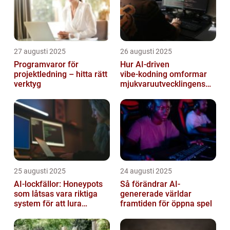
27 augusti 2025
26 augusti 2025
Programvaror för
Hur AI‑driven
projektledning – hitta rätt
vibe‑kodning omformar
verktyg
mjukvaruutvecklingens
framtid
25 augusti 2025
24 augusti 2025
AI-lockfällor: Honeypots
Så förändrar AI-
som låtsas vara riktiga
genererade världar
system för att lura
framtiden för öppna spel
hackare