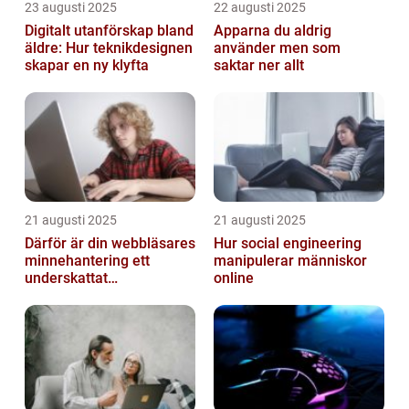
23 augusti 2025
22 augusti 2025
Digitalt utanförskap bland
Apparna du aldrig
äldre: Hur teknikdesignen
använder men som
skapar en ny klyfta
saktar ner allt
21 augusti 2025
21 augusti 2025
Därför är din webbläsares
Hur social engineering
minnehantering ett
manipulerar människor
underskattat
online
prestandaproblem