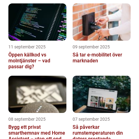
11 september 2025
09 september 2025
Öppen källkod vs
Så tar e-mobilitet över
molntjänster – vad
marknaden
passar dig?
08 september 2025
07 september 2025
Bygg ett privat
Så påverkar
smarthemnav med Home
rumstemperaturen din
Assistant – utan ett enda
dators prestanda