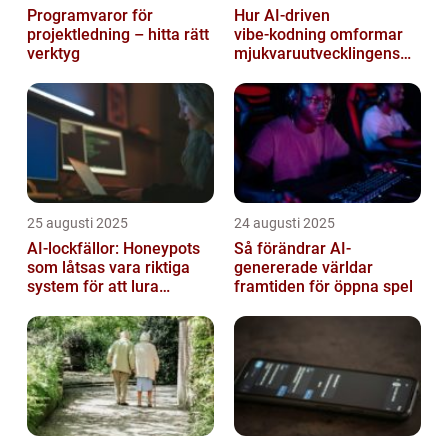
Programvaror för
Hur AI‑driven
projektledning – hitta rätt
vibe‑kodning omformar
verktyg
mjukvaruutvecklingens
framtid
25 augusti 2025
24 augusti 2025
AI-lockfällor: Honeypots
Så förändrar AI-
som låtsas vara riktiga
genererade världar
system för att lura
framtiden för öppna spel
hackare