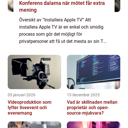
Konferens dalarna när mötet får extra
mening
Översikt av ”Installera Apple TV” Att
installera Apple TV är en enkel och smidig
process som gör det möjligt för
privatpersoner att få ut det mesta av sin TV-
upplevelse. Genom att ansluta en Apple TV-
enhet till TV:n kan användarna streama...
05 januari 2026
15 december 2025
Videoproduktion som
Vad är skillnaden mellan
lyfter liveevent och
proprietär och open-
evenemang
source-mjukvara?