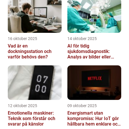
16 oktober 2025
14 oktober 2025
Vad är en
AI för tidig
dockningsstation och
sjukdomsdiagnostik:
varför behövs den?
Analys av bilder eller
genetisk data
12 oktober 2025
09 oktober 2025
Emotionella maskiner:
Energismart utan
Teknik som förstår och
kompromiss: Hur IoT gör
svarar på känslor
hållbara hem enklare och