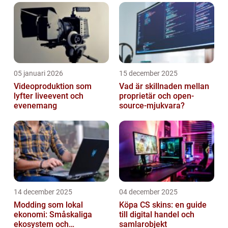
digital plånbok som gör det möjligt för
användare att bet...
05 januari 2026
15 december 2025
Videoproduktion som
Vad är skillnaden mellan
lyfter liveevent och
proprietär och open-
evenemang
source-mjukvara?
14 december 2025
04 december 2025
Modding som lokal
Köpa CS skins: en guide
ekonomi: Småskaliga
till digital handel och
ekosystem och
samlarobjekt