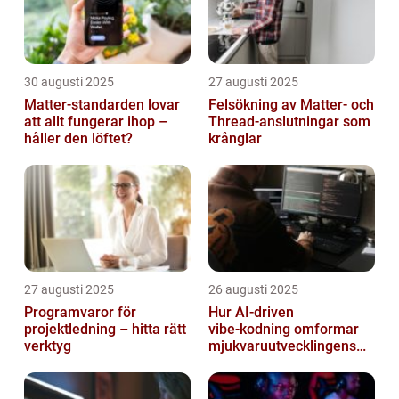
30 augusti 2025
27 augusti 2025
Matter-standarden lovar
Felsökning av Matter‑ och
att allt fungerar ihop –
Thread‑anslutningar som
håller den löftet?
krånglar
27 augusti 2025
26 augusti 2025
Programvaror för
Hur AI‑driven
projektledning – hitta rätt
vibe‑kodning omformar
verktyg
mjukvaruutvecklingens
framtid