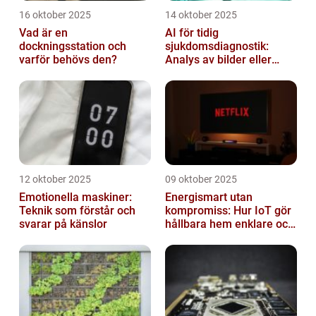
16 oktober 2025
14 oktober 2025
Vad är en
AI för tidig
dockningsstation och
sjukdomsdiagnostik:
varför behövs den?
Analys av bilder eller
genetisk data
12 oktober 2025
09 oktober 2025
Emotionella maskiner:
Energismart utan
Teknik som förstår och
kompromiss: Hur IoT gör
svarar på känslor
hållbara hem enklare och
billigare