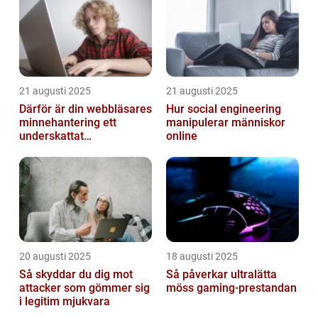
21 augusti 2025
21 augusti 2025
Därför är din webbläsares
Hur social engineering
minnehantering ett
manipulerar människor
underskattat
online
prestandaproblem
20 augusti 2025
18 augusti 2025
Så skyddar du dig mot
Så påverkar ultralätta
attacker som gömmer sig
möss gaming-prestandan
i legitim mjukvara