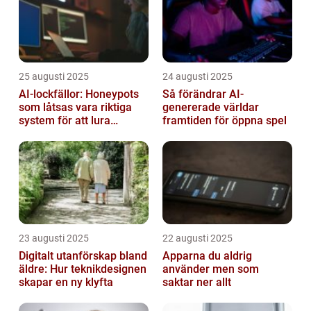
25 augusti 2025
24 augusti 2025
AI-lockfällor: Honeypots
Så förändrar AI-
som låtsas vara riktiga
genererade världar
system för att lura
framtiden för öppna spel
hackare
23 augusti 2025
22 augusti 2025
Digitalt utanförskap bland
Apparna du aldrig
äldre: Hur teknikdesignen
använder men som
skapar en ny klyfta
saktar ner allt