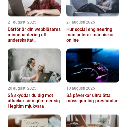
21 augusti 2025
21 augusti 2025
Därför är din webbläsares
Hur social engineering
minnehantering ett
manipulerar människor
underskattat
online
prestandaproblem
20 augusti 2025
18 augusti 2025
Så skyddar du dig mot
Så påverkar ultralätta
attacker som gömmer sig
möss gaming-prestandan
i legitim mjukvara