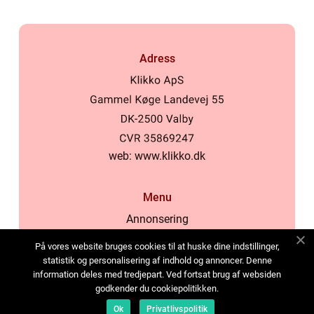
Adress
web:
www.klikko.dk
Menu
Annonsering
Om oss
På vores website bruges cookies til at huske dine indstillinger,
Cookies
statistik og personalisering af indhold og annoncer. Denne
information deles med tredjepart. Ved fortsat brug af websiden
Kontakta oss
godkender du cookiepolitikken.
Sitemap
Ok
Privatlivspolitik