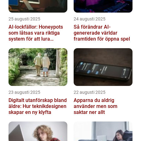
25 augusti 2025
24 augusti 2025
AI-lockfällor: Honeypots
Så förändrar AI-
som låtsas vara riktiga
genererade världar
system för att lura
framtiden för öppna spel
hackare
23 augusti 2025
22 augusti 2025
Digitalt utanförskap bland
Apparna du aldrig
äldre: Hur teknikdesignen
använder men som
skapar en ny klyfta
saktar ner allt