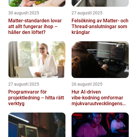
30 augusti 2025
27 augusti 2025
Matter-standarden lovar
Felsökning av Matter‑ och
att allt fungerar ihop –
Thread‑anslutningar som
håller den löftet?
krånglar
27 augusti 2025
26 augusti 2025
Programvaror för
Hur AI‑driven
projektledning – hitta rätt
vibe‑kodning omformar
verktyg
mjukvaruutvecklingens
framtid