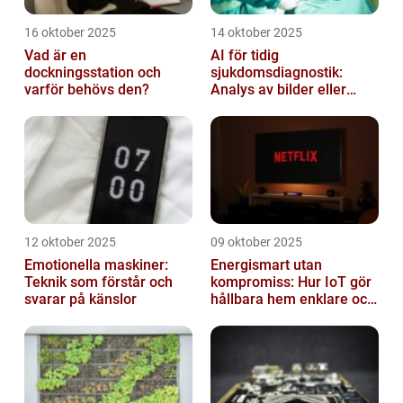
16 oktober 2025
14 oktober 2025
Vad är en
AI för tidig
dockningsstation och
sjukdomsdiagnostik:
varför behövs den?
Analys av bilder eller
genetisk data
12 oktober 2025
09 oktober 2025
Emotionella maskiner:
Energismart utan
Teknik som förstår och
kompromiss: Hur IoT gör
svarar på känslor
hållbara hem enklare och
billigare