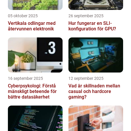
05 oktober 2025
26 september 2025
Vertikala odlingar med
Hur fungerar en SLI-
återvunnen elektronik
konfiguration för GPU?
16 september 2025
12 september 2025
Cyberpsykologi: Förstå
Vad är skillnaden mellan
mänskligt beteende för
casual och hardcore
bättre datasäkerhet
gaming?