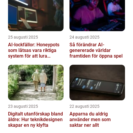
25 augusti 2025
24 augusti 2025
AI-lockfällor: Honeypots
Så förändrar AI-
som låtsas vara riktiga
genererade världar
system för att lura
framtiden för öppna spel
hackare
23 augusti 2025
22 augusti 2025
Digitalt utanförskap bland
Apparna du aldrig
äldre: Hur teknikdesignen
använder men som
skapar en ny klyfta
saktar ner allt