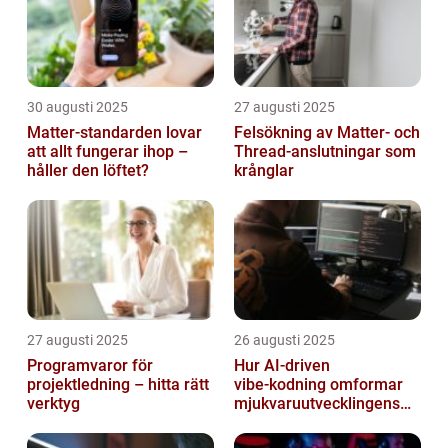
30 augusti 2025
27 augusti 2025
Matter-standarden lovar
Felsökning av Matter‑ och
att allt fungerar ihop –
Thread‑anslutningar som
håller den löftet?
krånglar
27 augusti 2025
26 augusti 2025
Programvaror för
Hur AI‑driven
projektledning – hitta rätt
vibe‑kodning omformar
verktyg
mjukvaruutvecklingens
framtid