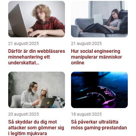
21 augusti 2025
21 augusti 2025
Därför är din webbläsares
Hur social engineering
minnehantering ett
manipulerar människor
underskattat
online
prestandaproblem
20 augusti 2025
18 augusti 2025
Så skyddar du dig mot
Så påverkar ultralätta
attacker som gömmer sig
möss gaming-prestandan
i legitim mjukvara