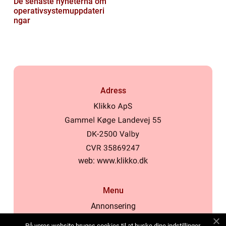
De senaste nyheterna om
operativsystemuppdateri
ngar
Adress
web:
www.klikko.dk
Menu
Annonsering
Om oss
På vores website bruges cookies til at huske dine indstillinger,