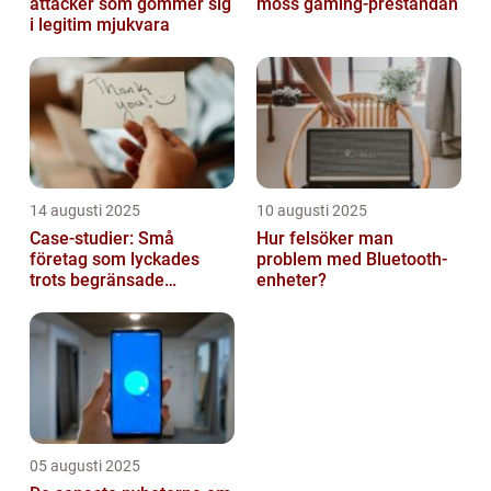
attacker som gömmer sig
möss gaming-prestandan
i legitim mjukvara
14 augusti 2025
10 augusti 2025
Case-studier: Små
Hur felsöker man
företag som lyckades
problem med Bluetooth-
trots begränsade
enheter?
resurser
05 augusti 2025