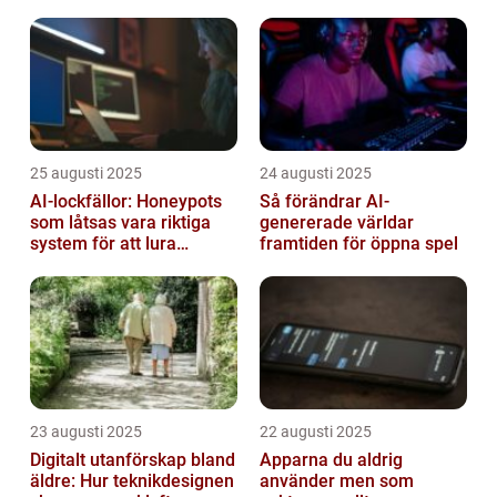
framtid
25 augusti 2025
24 augusti 2025
AI-lockfällor: Honeypots
Så förändrar AI-
som låtsas vara riktiga
genererade världar
system för att lura
framtiden för öppna spel
hackare
23 augusti 2025
22 augusti 2025
Digitalt utanförskap bland
Apparna du aldrig
äldre: Hur teknikdesignen
använder men som