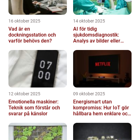
16 oktober 2025
14 oktober 2025
Vad är en
AI för tidig
dockningsstation och
sjukdomsdiagnostik:
varför behövs den?
Analys av bilder eller
genetisk data
12 oktober 2025
09 oktober 2025
Emotionella maskiner:
Energismart utan
Teknik som förstår och
kompromiss: Hur IoT gör
svarar på känslor
hållbara hem enklare och
billigare