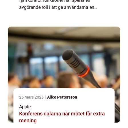
fjärrkontrollfunktioner har spelat en
avgörande roll i att ge användarna en
sömlös och bekväm TV-upplevelse. Denna
artikel kommer att utforska de olika
aspekterna av Apple TV-fjä...
25 mars 2026
Alice Pettersson
Apple
Konferens dalarna när mötet får extra
mening