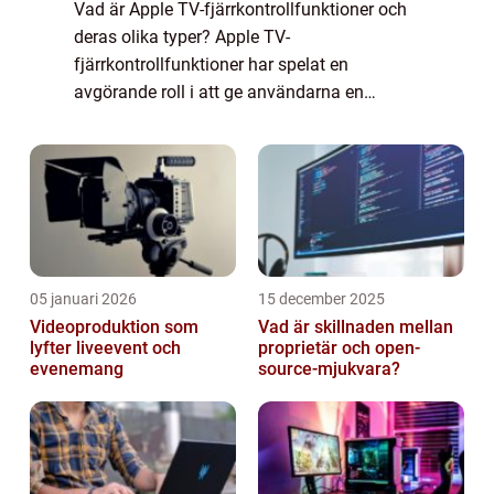
Vad är Apple TV-fjärrkontrollfunktioner och
deras olika typer? Apple TV-
fjärrkontrollfunktioner har spelat en
avgörande roll i att ge användarna en
sömlös och bekväm TV-upplevelse. Denna
artikel kommer att utforska de olika
aspekterna av Apple TV-fjä...
05 januari 2026
15 december 2025
Videoproduktion som
Vad är skillnaden mellan
lyfter liveevent och
proprietär och open-
evenemang
source-mjukvara?