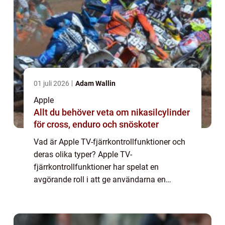
01 juli 2026
Adam Wallin
Apple
Allt du behöver veta om nikasilcylinder
för cross, enduro och snöskoter
Vad är Apple TV-fjärrkontrollfunktioner och
deras olika typer? Apple TV-
fjärrkontrollfunktioner har spelat en
avgörande roll i att ge användarna en
sömlös och bekväm TV-upplevelse. Denna
artikel kommer att utforska de olika
aspekterna av Apple TV-fjä...