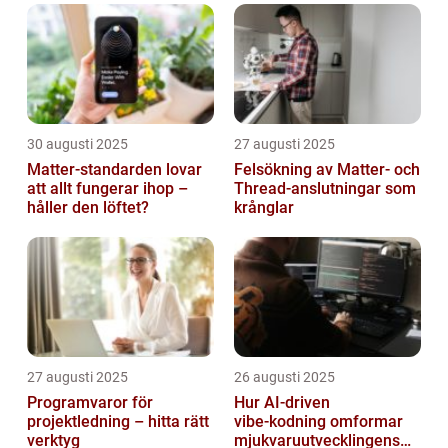
30 augusti 2025
27 augusti 2025
Matter-standarden lovar
Felsökning av Matter‑ och
att allt fungerar ihop –
Thread‑anslutningar som
håller den löftet?
krånglar
27 augusti 2025
26 augusti 2025
Programvaror för
Hur AI‑driven
projektledning – hitta rätt
vibe‑kodning omformar
verktyg
mjukvaruutvecklingens