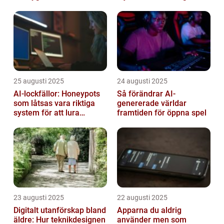
framtid
25 augusti 2025
24 augusti 2025
AI-lockfällor: Honeypots
Så förändrar AI-
som låtsas vara riktiga
genererade världar
system för att lura
framtiden för öppna spel
hackare
23 augusti 2025
22 augusti 2025
Digitalt utanförskap bland
Apparna du aldrig
äldre: Hur teknikdesignen
använder men som