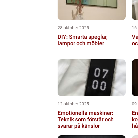
28 oktober 2025
16
DIY: Smarta speglar,
Va
lampor och möbler
oc
12 oktober 2025
09
Emotionella maskiner:
En
Teknik som förstår och
ko
svarar på känslor
hå
bi