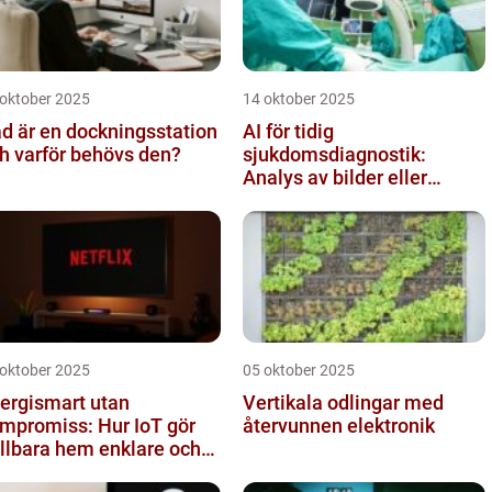
 oktober 2025
14 oktober 2025
d är en dockningsstation
AI för tidig
h varför behövs den?
sjukdomsdiagnostik:
Analys av bilder eller
genetisk data
 oktober 2025
05 oktober 2025
ergismart utan
Vertikala odlingar med
mpromiss: Hur IoT gör
återvunnen elektronik
llbara hem enklare och
lligare