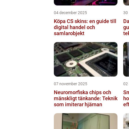
04 december 2025
30
Köpa CS skins: en guide till
Da
digital handel och
gu
samlarobjekt
te
07 november 2025
02
Neuromorfiska chips och
Sm
mänskligt tänkande: Teknik
ho
som imiterar hjärnan
ef