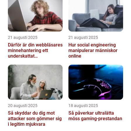
21 augusti 2025
21 augusti 2025
Därför är din webbläsares
Hur social engineering
minnehantering ett
manipulerar människor
underskattat
online
prestandaproblem
20 augusti 2025
18 augusti 2025
Så skyddar du dig mot
Så påverkar ultralätta
attacker som gömmer sig
möss gaming-prestandan
i legitim mjukvara