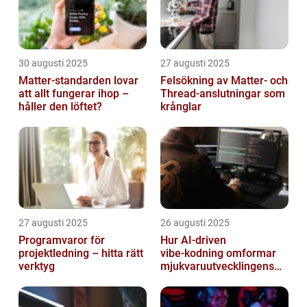
30 augusti 2025
27 augusti 2025
Matter-standarden lovar
Felsökning av Matter‑ och
att allt fungerar ihop –
Thread‑anslutningar som
håller den löftet?
krånglar
27 augusti 2025
26 augusti 2025
Programvaror för
Hur AI‑driven
projektledning – hitta rätt
vibe‑kodning omformar
verktyg
mjukvaruutvecklingens
framtid