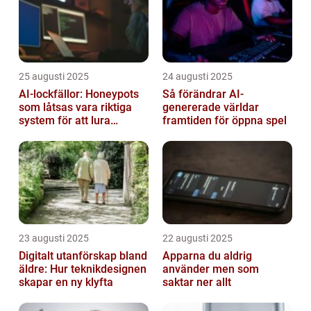
25 augusti 2025
24 augusti 2025
AI-lockfällor: Honeypots
Så förändrar AI-
som låtsas vara riktiga
genererade världar
system för att lura
framtiden för öppna spel
hackare
23 augusti 2025
22 augusti 2025
Digitalt utanförskap bland
Apparna du aldrig
äldre: Hur teknikdesignen
använder men som
skapar en ny klyfta
saktar ner allt