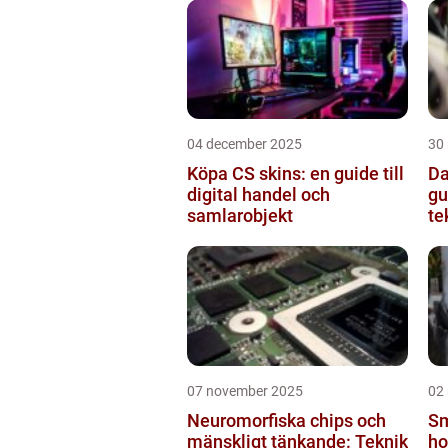
04 december 2025
30
Köpa CS skins: en guide till
Da
digital handel och
gu
samlarobjekt
te
07 november 2025
02
Neuromorfiska chips och
Sm
mänskligt tänkande: Teknik
ho