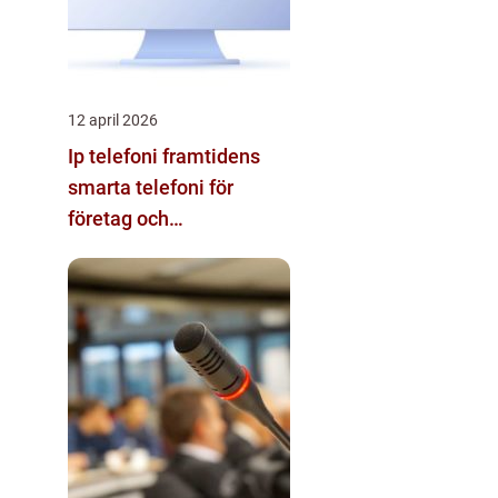
12 april 2026
Ip telefoni framtidens
smarta telefoni för
företag och
privatpersoner