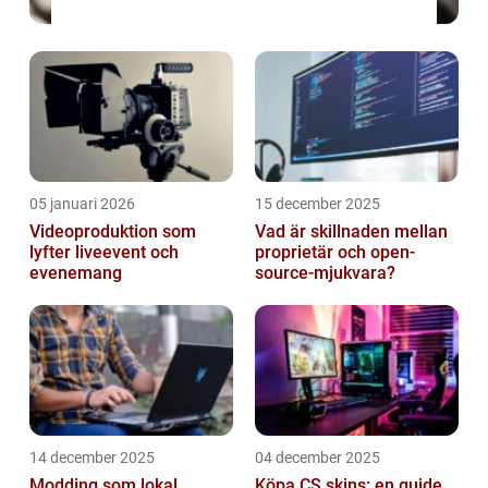
05 januari 2026
15 december 2025
Videoproduktion som
Vad är skillnaden mellan
lyfter liveevent och
proprietär och open-
evenemang
source-mjukvara?
14 december 2025
04 december 2025
Modding som lokal
Köpa CS skins: en guide