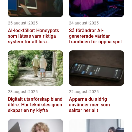
25 augusti 2025
24 augusti 2025
AI-lockfällor: Honeypots
Så förändrar AI-
som låtsas vara riktiga
genererade världar
system för att lura
framtiden för öppna spel
hackare
23 augusti 2025
22 augusti 2025
Digitalt utanförskap bland
Apparna du aldrig
äldre: Hur teknikdesignen
använder men som
skapar en ny klyfta
saktar ner allt