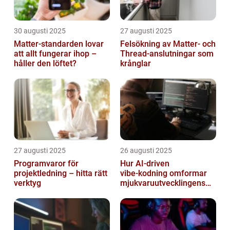
30 augusti 2025
27 augusti 2025
Matter-standarden lovar
Felsökning av Matter‑ och
att allt fungerar ihop –
Thread‑anslutningar som
håller den löftet?
krånglar
27 augusti 2025
26 augusti 2025
Programvaror för
Hur AI‑driven
projektledning – hitta rätt
vibe‑kodning omformar
verktyg
mjukvaruutvecklingens
framtid