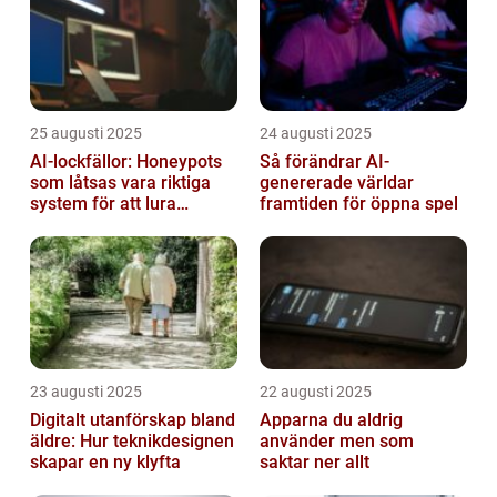
25 augusti 2025
24 augusti 2025
AI-lockfällor: Honeypots
Så förändrar AI-
som låtsas vara riktiga
genererade världar
system för att lura
framtiden för öppna spel
hackare
23 augusti 2025
22 augusti 2025
Digitalt utanförskap bland
Apparna du aldrig
äldre: Hur teknikdesignen
använder men som
skapar en ny klyfta
saktar ner allt