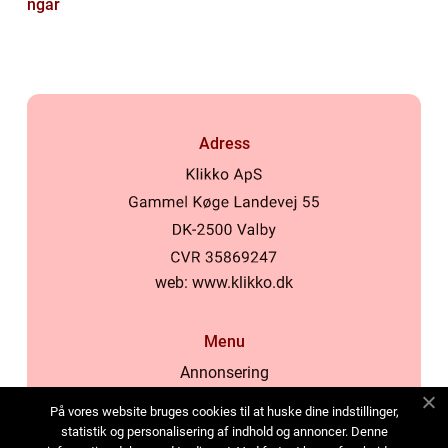
ngar
Adress
web:
www.klikko.dk
Menu
Annonsering
Om oss
På vores website bruges cookies til at huske dine indstillinger,
Cookies
statistik og personalisering af indhold og annoncer. Denne