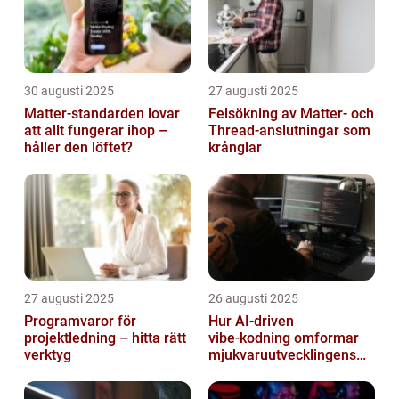
30 augusti 2025
27 augusti 2025
Matter-standarden lovar
Felsökning av Matter‑ och
att allt fungerar ihop –
Thread‑anslutningar som
håller den löftet?
krånglar
27 augusti 2025
26 augusti 2025
Programvaror för
Hur AI‑driven
projektledning – hitta rätt
vibe‑kodning omformar
verktyg
mjukvaruutvecklingens
framtid