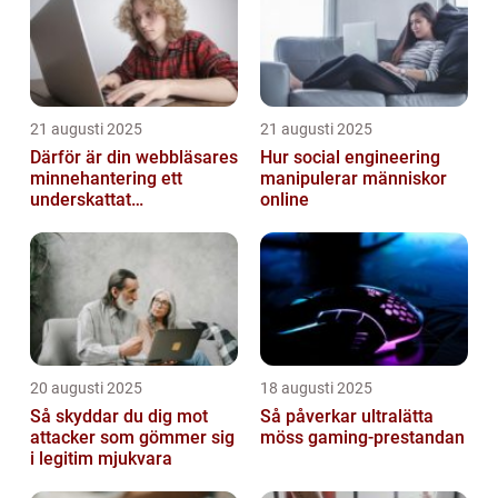
21 augusti 2025
21 augusti 2025
Därför är din webbläsares
Hur social engineering
minnehantering ett
manipulerar människor
underskattat
online
prestandaproblem
20 augusti 2025
18 augusti 2025
Så skyddar du dig mot
Så påverkar ultralätta
attacker som gömmer sig
möss gaming-prestandan
i legitim mjukvara