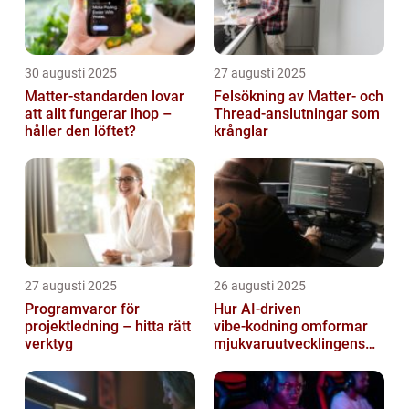
30 augusti 2025
27 augusti 2025
Matter-standarden lovar
Felsökning av Matter‑ och
att allt fungerar ihop –
Thread‑anslutningar som
håller den löftet?
krånglar
27 augusti 2025
26 augusti 2025
Programvaror för
Hur AI‑driven
projektledning – hitta rätt
vibe‑kodning omformar
verktyg
mjukvaruutvecklingens
framtid