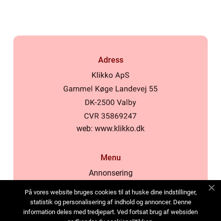
Adress
web:
www.klikko.dk
Menu
Annonsering
Om oss
På vores website bruges cookies til at huske dine indstillinger,
Cookies
statistik og personalisering af indhold og annoncer. Denne
information deles med tredjepart. Ved fortsat brug af websiden
Kontakta oss