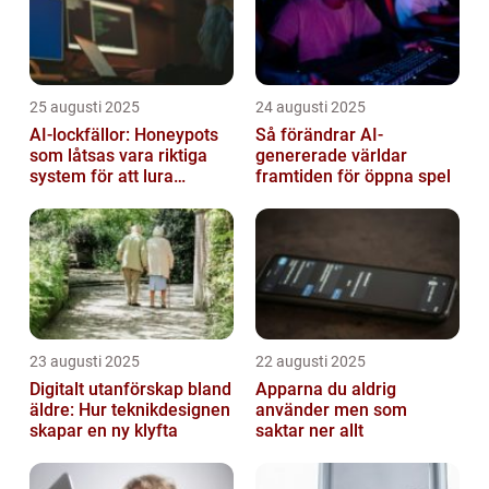
25 augusti 2025
24 augusti 2025
AI-lockfällor: Honeypots
Så förändrar AI-
som låtsas vara riktiga
genererade världar
system för att lura
framtiden för öppna spel
hackare
23 augusti 2025
22 augusti 2025
Digitalt utanförskap bland
Apparna du aldrig
äldre: Hur teknikdesignen
använder men som
skapar en ny klyfta
saktar ner allt