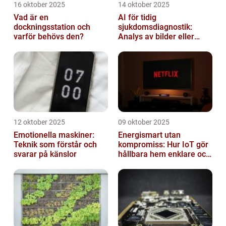
16 oktober 2025
14 oktober 2025
Vad är en
AI för tidig
dockningsstation och
sjukdomsdiagnostik:
varför behövs den?
Analys av bilder eller
genetisk data
12 oktober 2025
09 oktober 2025
Emotionella maskiner:
Energismart utan
Teknik som förstår och
kompromiss: Hur IoT gör
svarar på känslor
hållbara hem enklare och
billigare