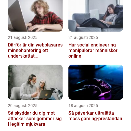
21 augusti 2025
21 augusti 2025
Därför är din webbläsares
Hur social engineering
minnehantering ett
manipulerar människor
underskattat
online
prestandaproblem
20 augusti 2025
18 augusti 2025
Så skyddar du dig mot
Så påverkar ultralätta
attacker som gömmer sig
möss gaming-prestandan
i legitim mjukvara