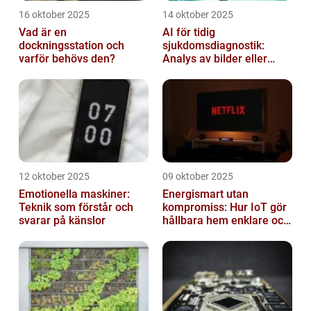
16 oktober 2025
14 oktober 2025
Vad är en
AI för tidig
dockningsstation och
sjukdomsdiagnostik:
varför behövs den?
Analys av bilder eller
genetisk data
12 oktober 2025
09 oktober 2025
Emotionella maskiner:
Energismart utan
Teknik som förstår och
kompromiss: Hur IoT gör
svarar på känslor
hållbara hem enklare och
billigare