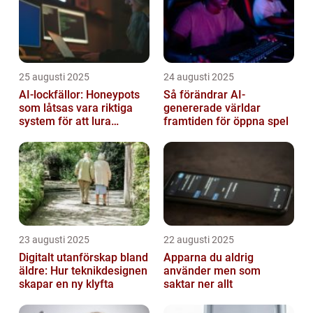
25 augusti 2025
24 augusti 2025
AI-lockfällor: Honeypots
Så förändrar AI-
som låtsas vara riktiga
genererade världar
system för att lura
framtiden för öppna spel
hackare
23 augusti 2025
22 augusti 2025
Digitalt utanförskap bland
Apparna du aldrig
äldre: Hur teknikdesignen
använder men som
skapar en ny klyfta
saktar ner allt