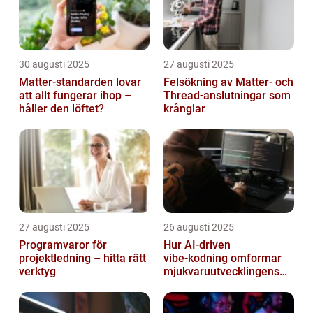
30 augusti 2025
27 augusti 2025
Matter-standarden lovar
Felsökning av Matter‑ och
att allt fungerar ihop –
Thread‑anslutningar som
håller den löftet?
krånglar
27 augusti 2025
26 augusti 2025
Programvaror för
Hur AI‑driven
projektledning – hitta rätt
vibe‑kodning omformar
verktyg
mjukvaruutvecklingens
framtid