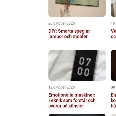
28 oktober 2025
16
DIY: Smarta speglar,
Va
lampor och möbler
oc
12 oktober 2025
09
Emotionella maskiner:
En
Teknik som förstår och
ko
svarar på känslor
hå
bi