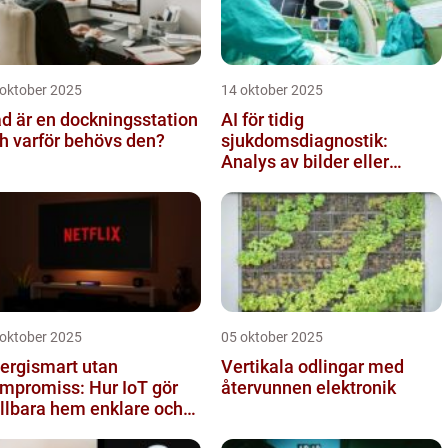
 oktober 2025
14 oktober 2025
d är en dockningsstation
AI för tidig
h varför behövs den?
sjukdomsdiagnostik:
Analys av bilder eller
genetisk data
 oktober 2025
05 oktober 2025
ergismart utan
Vertikala odlingar med
mpromiss: Hur IoT gör
återvunnen elektronik
llbara hem enklare och
lligare