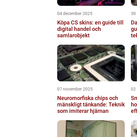
04 december 2025
30
Köpa CS skins: en guide till
Da
digital handel och
gu
samlarobjekt
te
07 november 2025
02
Neuromorfiska chips och
Sm
mänskligt tänkande: Teknik
ho
som imiterar hjärnan
ef