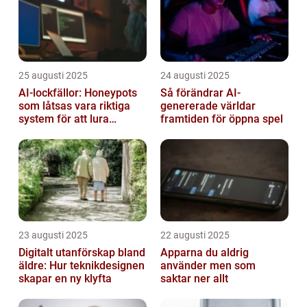
25 augusti 2025
24 augusti 2025
AI-lockfällor: Honeypots
Så förändrar AI-
som låtsas vara riktiga
genererade världar
system för att lura
framtiden för öppna spel
hackare
23 augusti 2025
22 augusti 2025
Digitalt utanförskap bland
Apparna du aldrig
äldre: Hur teknikdesignen
använder men som
skapar en ny klyfta
saktar ner allt