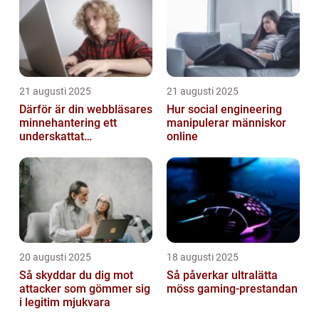
21 augusti 2025
21 augusti 2025
Därför är din webbläsares
Hur social engineering
minnehantering ett
manipulerar människor
underskattat
online
prestandaproblem
20 augusti 2025
18 augusti 2025
Så skyddar du dig mot
Så påverkar ultralätta
attacker som gömmer sig
möss gaming-prestandan
i legitim mjukvara