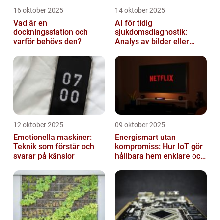
16 oktober 2025
14 oktober 2025
Vad är en
AI för tidig
dockningsstation och
sjukdomsdiagnostik:
varför behövs den?
Analys av bilder eller
genetisk data
12 oktober 2025
09 oktober 2025
Emotionella maskiner:
Energismart utan
Teknik som förstår och
kompromiss: Hur IoT gör
svarar på känslor
hållbara hem enklare och
billigare