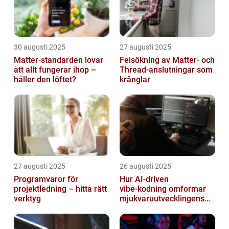
30 augusti 2025
27 augusti 2025
Matter-standarden lovar
Felsökning av Matter‑ och
att allt fungerar ihop –
Thread‑anslutningar som
håller den löftet?
krånglar
27 augusti 2025
26 augusti 2025
Programvaror för
Hur AI‑driven
projektledning – hitta rätt
vibe‑kodning omformar
verktyg
mjukvaruutvecklingens
framtid